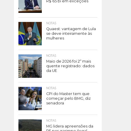
R$ 65 bi em exceções
NOTAS
Quaest: vantagem de Lula
se deve inteiramente às
mulheres
NOTAS
Maio de 2026 foi 2º mais
quente registrado: dados
da UE
NOTAS
CPI do Master tem que
começar pelo BMG, diz
senadora
NOTAS
MG lidera apreensões da
PF por garimpo ilegal