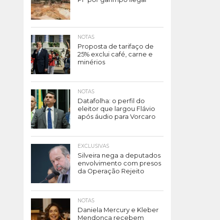
NOTAS
Proposta de tarifaço de
25% exclui café, carne e
minérios
NOTAS
Datafolha: o perfil do
eleitor que largou Flávio
após áudio para Vorcaro
EXCLUSIVAS
Silveira nega a deputados
envolvimento com presos
da Operação Rejeito
NOTAS
Daniela Mercury e Kleber
Mendonça recebem