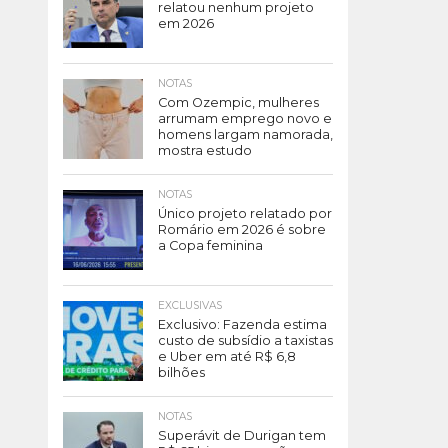
relatou nenhum projeto
em 2026
NOTAS
Com Ozempic, mulheres
arrumam emprego novo e
homens largam namorada,
mostra estudo
NOTAS
Único projeto relatado por
Romário em 2026 é sobre
a Copa feminina
EXCLUSIVAS
Exclusivo: Fazenda estima
custo de subsídio a taxistas
e Uber em até R$ 6,8
bilhões
NOTAS
Superávit de Durigan tem