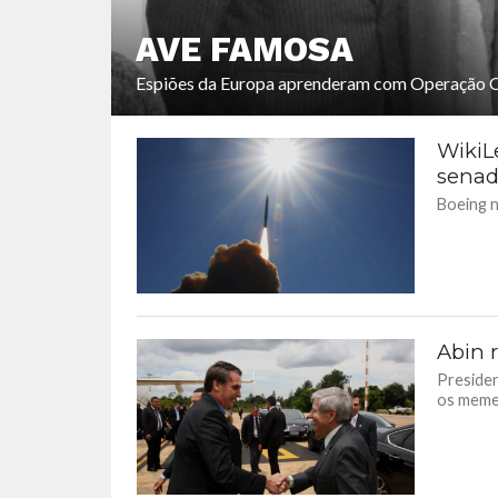
AVE FAMOSA
Espiões da Europa aprenderam com Operação 
WikiL
senad
Boeing n
Abin 
Presiden
os meme