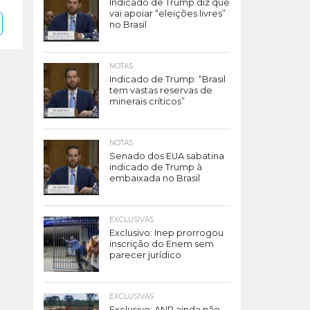
Indicado de Trump diz que
vai apoiar “eleições livres”
no Brasil
NOTAS
Indicado de Trump: “Brasil
tem vastas reservas de
minerais críticos”
NOTAS
Senado dos EUA sabatina
indicado de Trump à
embaixada no Brasil
EXCLUSIVAS
Exclusivo: Inep prorrogou
inscrição do Enem sem
parecer jurídico
EXCLUSIVAS
Exclusivo: ANP ainda não