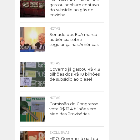
gastou nenhum centavo
do subsídio ao gás de
cozinha
NOTAS
Senado dos EUA marca
audiência sobre
segurança nas Américas
NOTAS
Governo já gastou R$ 4,8
bilhões dos R$ 10 bilhões
de subsídio ao diesel
NOTAS
Comissão do Congresso
vota R$ 12,4 bilhões em
Medidas Provisórias
EXCLUSIVAS
MPO: Governo já gastou