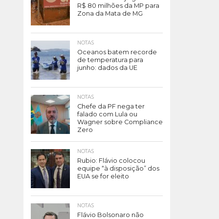
R$ 80 milhões da MP para
Zona da Mata de MG
NOTAS
Oceanos batem recorde
de temperatura para
junho: dados da UE
NOTAS
Chefe da PF nega ter
falado com Lula ou
Wagner sobre Compliance
Zero
NOTAS
Rubio: Flávio colocou
equipe “à disposição” dos
EUA se for eleito
NOTAS
Flávio Bolsonaro não