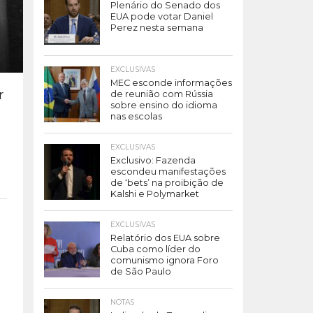
Plenário do Senado dos
EUA pode votar Daniel
Perez nesta semana
EXCLUSIVAS
MEC esconde informações
r
de reunião com Rússia
sobre ensino do idioma
nas escolas
EXCLUSIVAS
Exclusivo: Fazenda
escondeu manifestações
de ‘bets’ na proibição de
Kalshi e Polymarket
EXCLUSIVAS
Relatório dos EUA sobre
Cuba como líder do
comunismo ignora Foro
de São Paulo
NOTAS