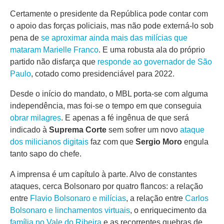
Certamente o presidente da República pode contar com
o apoio das forças policiais, mas não pode externá-lo sob
pena de
se aproximar ainda mais das milícias que
mataram Marielle Franco
. E uma robusta ala do próprio
partido não disfarça que
responde ao governador de São
Paulo
, cotado como presidenciável para 2022.
Desde o início do mandato, o MBL porta-se com alguma
independência, mas foi-se o tempo em que conseguia
obrar milagres
. E apenas a fé ingênua de que será
indicado à
Suprema Corte
sem sofrer um novo
ataque
dos milicianos digitais
faz com que
Sergio Moro
engula
tanto sapo do chefe.
A imprensa é um capítulo à parte. Alvo de constantes
ataques, cerca Bolsonaro por quatro flancos: a relação
entre
Flavio Bolsonaro e milícias
, a relação entre
Carlos
Bolsonaro e linchamentos virtuais
, o enriquecimento da
família no Vale do Ribeira
e as recorrentes quebras de