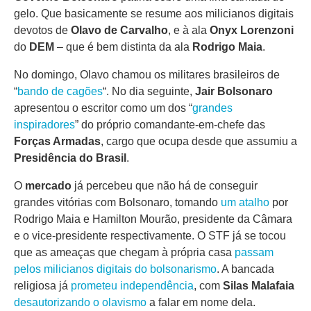
gelo. Que basicamente se resume aos milicianos digitais
devotos de
Olavo de Carvalho
, e à ala
Onyx Lorenzoni
do
DEM
– que é bem distinta da ala
Rodrigo Maia
.
No domingo, Olavo chamou os militares brasileiros de
“
bando de cagões
“. No dia seguinte,
Jair Bolsonaro
apresentou o escritor como um dos “
grandes
inspiradores
” do próprio comandante-em-chefe das
Forças Armadas
, cargo que ocupa desde que assumiu a
Presidência do Brasil
.
O
mercado
já percebeu que não há de conseguir
grandes vitórias com Bolsonaro, tomando
um atalho
por
Rodrigo Maia e Hamilton Mourão, presidente da Câmara
e o vice-presidente respectivamente. O STF já se tocou
que as ameaças que chegam à própria casa
passam
pelos milicianos digitais do bolsonarismo
. A bancada
religiosa já
prometeu independência
, com
Silas Malafaia
desautorizando o olavismo
a falar em nome dela.