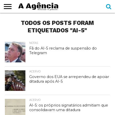
EXPEDIENTE
TODOS OS POSTS FORAM
CADERNOS
SEÇÕES
COMO
CONTATO
ESPECIAIS
AJUDAR
ETIQUETADOS "AI-5"
NOTAS
Fã do AI-5 reclama de suspensão do
Telegram
ACERVO
Governo dos EUA se arrependeu de apoiar
ditadura após AI-5
ACERVO
AI-5: os próprios signatários admitiam que
consolidavam uma ditadura