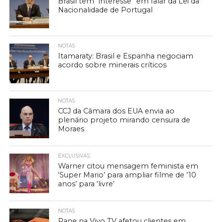
Brasil tem “interesse” em falar da Lei da
Nacionalidade de Portugal
NOTAS
Itamaraty: Brasil e Espanha negociam
acordo sobre minerais críticos
NOTAS
CCJ da Câmara dos EUA envia ao
plenário projeto mirando censura de
Moraes
EXCLUSIVAS
Warner citou mensagem feminista em
‘Super Mario’ para ampliar filme de ’10
anos’ para ‘livre’
NOTAS
Pane na Vivo TV afetou clientes em