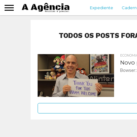
Expediente
Cadern
TODOS OS POSTS FOR
ECONOMI
Novo 
Bowser: