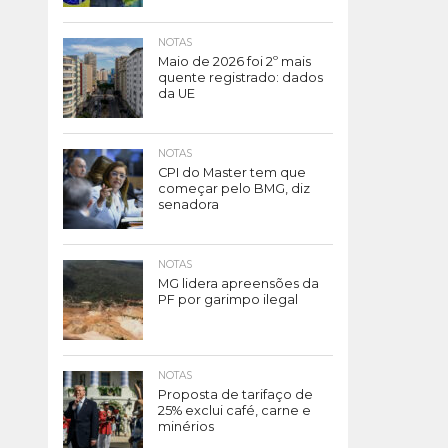
NOTAS
Maio de 2026 foi 2º mais
quente registrado: dados
da UE
NOTAS
CPI do Master tem que
começar pelo BMG, diz
senadora
NOTAS
MG lidera apreensões da
PF por garimpo ilegal
NOTAS
Proposta de tarifaço de
25% exclui café, carne e
minérios