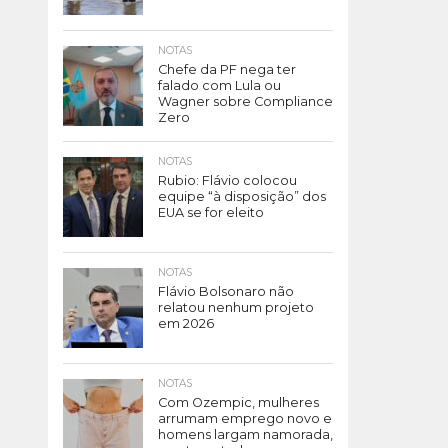
NOTAS
Chefe da PF nega ter
falado com Lula ou
Wagner sobre Compliance
Zero
NOTAS
Rubio: Flávio colocou
equipe “à disposição” dos
EUA se for eleito
NOTAS
Flávio Bolsonaro não
relatou nenhum projeto
em 2026
NOTAS
Com Ozempic, mulheres
arrumam emprego novo e
homens largam namorada,