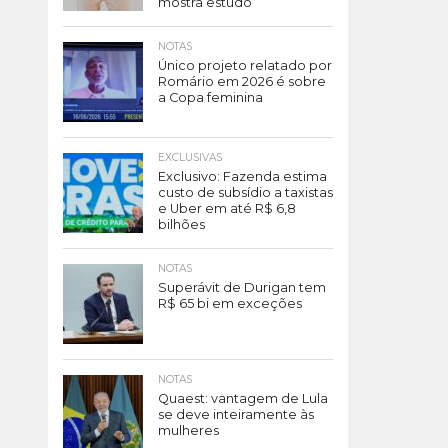
mostra estudo
NOTAS
Único projeto relatado por
Romário em 2026 é sobre
a Copa feminina
EXCLUSIVAS
Exclusivo: Fazenda estima
custo de subsídio a taxistas
e Uber em até R$ 6,8
bilhões
NOTAS
Superávit de Durigan tem
R$ 65 bi em exceções
NOTAS
Quaest: vantagem de Lula
se deve inteiramente às
mulheres