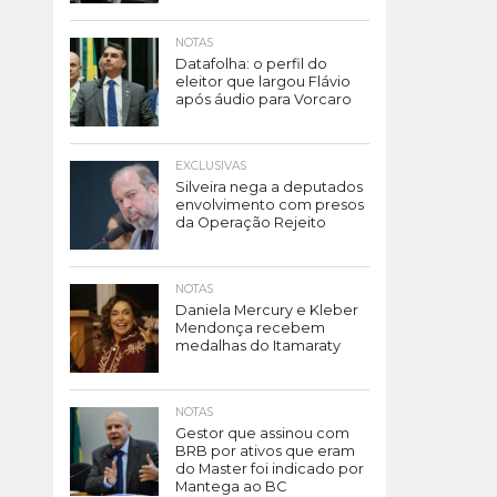
NOTAS
Datafolha: o perfil do
eleitor que largou Flávio
após áudio para Vorcaro
EXCLUSIVAS
Silveira nega a deputados
envolvimento com presos
da Operação Rejeito
NOTAS
Daniela Mercury e Kleber
Mendonça recebem
medalhas do Itamaraty
NOTAS
Gestor que assinou com
BRB por ativos que eram
do Master foi indicado por
Mantega ao BC