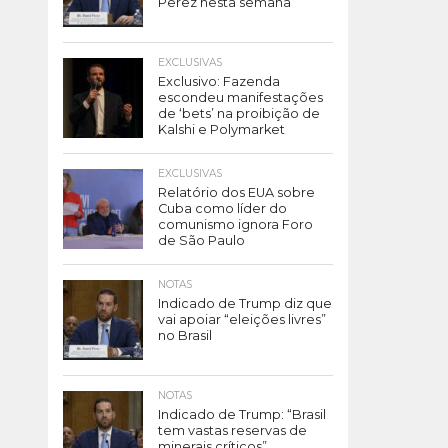
Perez nesta semana
EXCLUSIVAS
Exclusivo: Fazenda
escondeu manifestações
de ‘bets’ na proibição de
Kalshi e Polymarket
EXCLUSIVAS
Relatório dos EUA sobre
Cuba como líder do
comunismo ignora Foro
de São Paulo
NOTAS
Indicado de Trump diz que
vai apoiar “eleições livres”
no Brasil
NOTAS
Indicado de Trump: “Brasil
tem vastas reservas de
minerais críticos”