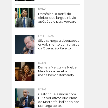
NOTAS
Datafolha: o perfil do
eleitor que largou Flávio
após áudio para Vorcaro
EXCLUSIVAS
Silveira nega a deputados
envolvimento com presos
da Operação Rejeito
NOTAS
Daniela Mercury e Kleber
Mendonça recebem
medalhas do Itamaraty
NOTAS
Gestor que assinou com
BRB por ativos que eram
do Master foi indicado por
Mantega ao BC