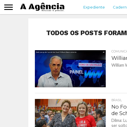
Expediente
Cadern
TODOS OS POSTS FORAM 
COMUNIC
Willi
William 
BRASIL
No Fo
de Sc
Dilma: L
ser solt