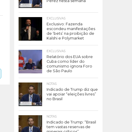
Perez nesta semana
EXCLUSIVAS
Exclusivo: Fazenda
escondeu manifestações
de ‘bets’ na proibição de
Kalshi e Polymarket
EXCLUSIVAS
Relatório dos EUA sobre
Cuba como líder do
comunismo ignora Foro
de São Paulo
NOTAS
Indicado de Trump diz que
vai apoiar “eleições livres”
no Brasil
NOTAS
Indicado de Trump: “Brasil
tem vastas reservas de
minerais críticos”