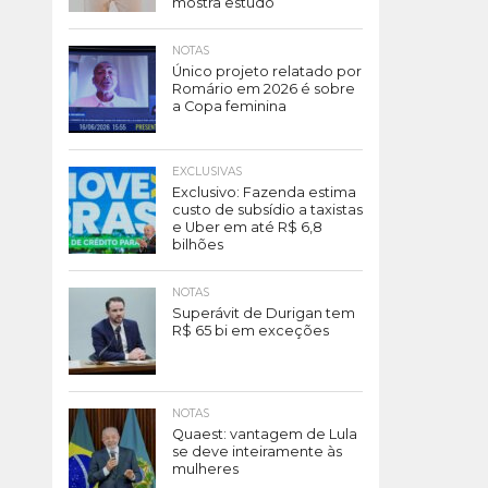
mostra estudo
NOTAS
Único projeto relatado por
Romário em 2026 é sobre
a Copa feminina
EXCLUSIVAS
Exclusivo: Fazenda estima
custo de subsídio a taxistas
e Uber em até R$ 6,8
bilhões
NOTAS
Superávit de Durigan tem
R$ 65 bi em exceções
NOTAS
Quaest: vantagem de Lula
se deve inteiramente às
mulheres