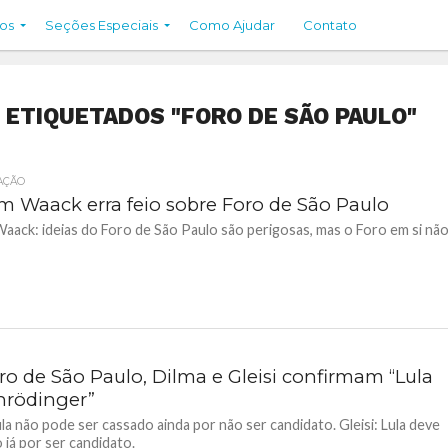
os
Seções Especiais
Como Ajudar
Contato
ETIQUETADOS "FORO DE SÃO PAULO"
AÇÃO
am Waack erra feio sobre Foro de São Paulo
Waack: ideias do Foro de São Paulo são perigosas, mas o Foro em si não
ro de São Paulo, Dilma e Gleisi confirmam “Lula
hrödinger”
ula não pode ser cassado ainda por não ser candidato. Gleisi: Lula deve
o já por ser candidato.