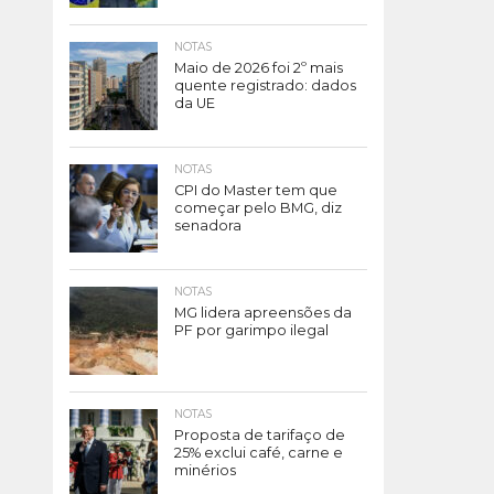
NOTAS
Maio de 2026 foi 2º mais
quente registrado: dados
da UE
NOTAS
CPI do Master tem que
começar pelo BMG, diz
senadora
NOTAS
MG lidera apreensões da
PF por garimpo ilegal
NOTAS
Proposta de tarifaço de
25% exclui café, carne e
minérios