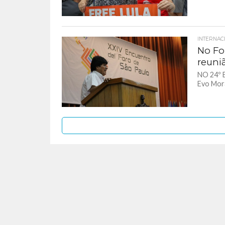
INTERNAC
No Fo
reuni
NO 24º 
Evo Mora