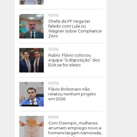
NOTAS
Chefe da PF nega ter
falado com Lula ou
Wagner sobre Compliance
Zero
NOTAS
Rubio: Flávio colocou
equipe “à disposição” dos
EUA se for eleito
NOTAS
Flávio Bolsonaro não
relatou nenhum projeto
em 2026
NOTAS
Com Ozempic, mulheres
arrumam emprego novo e
homens largam namorada,