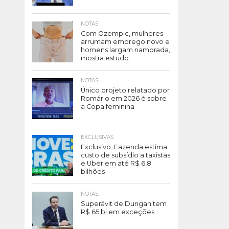
NOTAS
Com Ozempic, mulheres
arrumam emprego novo e
homens largam namorada,
mostra estudo
NOTAS
Único projeto relatado por
Romário em 2026 é sobre
a Copa feminina
EXCLUSIVAS
Exclusivo: Fazenda estima
custo de subsídio a taxistas
e Uber em até R$ 6,8
bilhões
NOTAS
Superávit de Durigan tem
R$ 65 bi em exceções