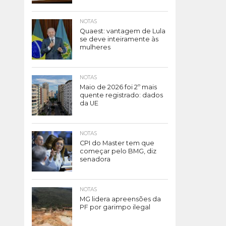
NOTAS
Quaest: vantagem de Lula
se deve inteiramente às
mulheres
NOTAS
Maio de 2026 foi 2º mais
quente registrado: dados
da UE
NOTAS
CPI do Master tem que
começar pelo BMG, diz
senadora
NOTAS
MG lidera apreensões da
PF por garimpo ilegal