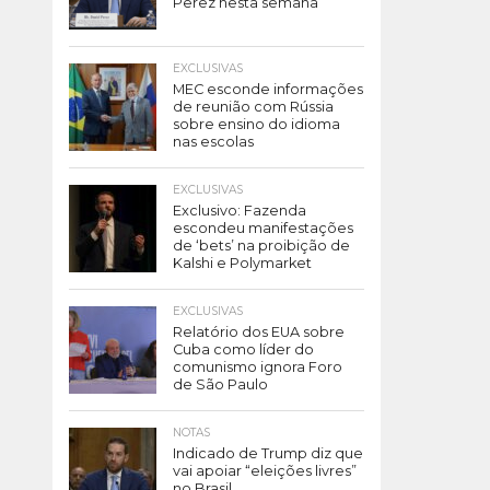
Perez nesta semana
EXCLUSIVAS
MEC esconde informações
de reunião com Rússia
sobre ensino do idioma
nas escolas
EXCLUSIVAS
Exclusivo: Fazenda
escondeu manifestações
de ‘bets’ na proibição de
Kalshi e Polymarket
EXCLUSIVAS
Relatório dos EUA sobre
Cuba como líder do
comunismo ignora Foro
de São Paulo
NOTAS
Indicado de Trump diz que
vai apoiar “eleições livres”
no Brasil