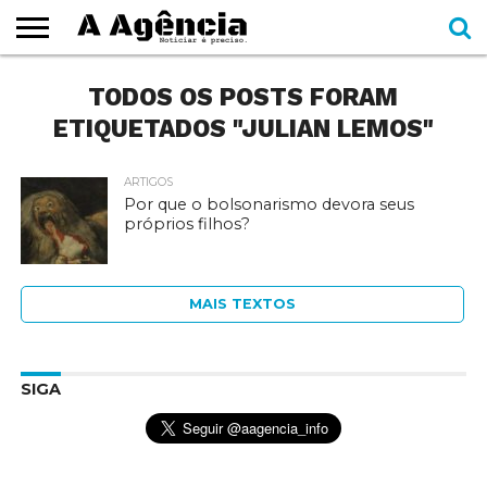
EXPEDIENTE
TODOS OS POSTS FORAM
CADERNOS
SEÇÕES
COMO
CONTATO
ESPECIAIS
AJUDAR
ETIQUETADOS "JULIAN LEMOS"
ARTIGOS
Por que o bolsonarismo devora seus
próprios filhos?
MAIS TEXTOS
SIGA