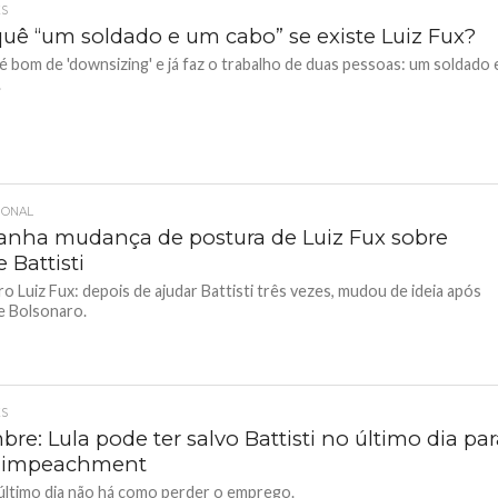
ES
quê “um soldado e um cabo” se existe Luiz Fux?
 é bom de 'downsizing' e já faz o trabalho de duas pessoas: um soldado 
.
IONAL
ranha mudança de postura de Luiz Fux sobre
 Battisti
ro Luiz Fux: depois de ajudar Battisti três vezes, mudou de ideia após
de Bolsonaro.
ES
re: Lula pode ter salvo Battisti no último dia pa
r impeachment
 último dia não há como perder o emprego.