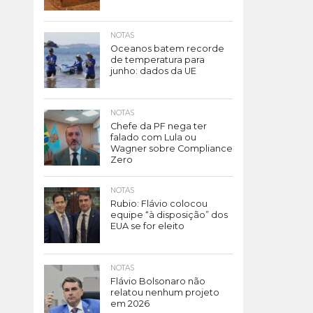
NOTAS
Oceanos batem recorde
de temperatura para
junho: dados da UE
NOTAS
Chefe da PF nega ter
falado com Lula ou
Wagner sobre Compliance
Zero
NOTAS
Rubio: Flávio colocou
equipe “à disposição” dos
EUA se for eleito
NOTAS
Flávio Bolsonaro não
relatou nenhum projeto
em 2026