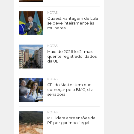
NOTAS
Quaest: vantagem de Lula
se deve inteiramente às
mulheres
NOTAS
Maio de 2026 foi 2º mais
quente registrado: dados
da UE
NOTAS
CPI do Master tem que
começar pelo BMG, diz
senadora
NOTAS
MG lidera apreensões da
PF por garimpo ilegal