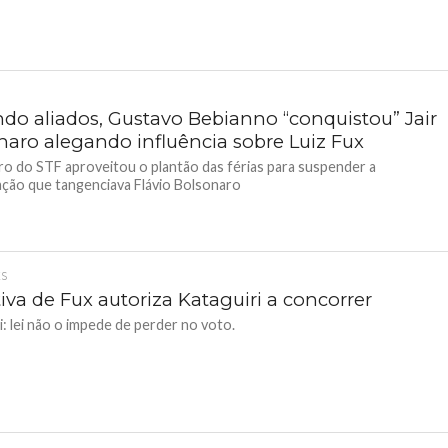
do aliados, Gustavo Bebianno “conquistou” Jair
naro alegando influência sobre Luiz Fux
ro do STF aproveitou o plantão das férias para suspender a
ação que tangenciava Flávio Bolsonaro
ES
iva de Fux autoriza Kataguiri a concorrer
i: lei não o impede de perder no voto.