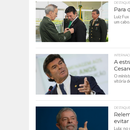
DESTAQU
Para 
Luiz Fux
um cabo
INTERNAC
A est
Cesare
O minist
vitória 
DESTAQU
Relemb
evita
Lula: no