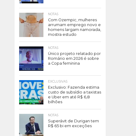
NOTAS
Com Ozempic, mulheres
arrumam emprego novo e
homens largam namorada,
mostra estudo
NOTAS
Único projeto relatado por
Romário em 2026 é sobre
a Copa feminina
EXCLUSIVAS
Exclusivo: Fazenda estima
custo de subsídio a taxistas
e Uber em até R$ 6,8
bilhões
NOTAS
Superávit de Durigan tem
R$ 65 bi em exceções