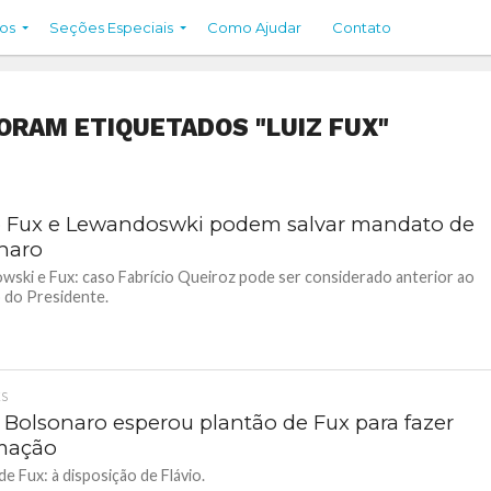
os
Seções Especiais
Como Ajudar
Contato
ORAM ETIQUETADOS "LUIZ FUX"
Fux e Lewandoswki podem salvar mandato de
naro
ski e Fux: caso Fabrício Queiroz pode ser considerado anterior ao
 do Presidente.
ES
o Bolsonaro esperou plantão de Fux para fazer
mação
de Fux: à disposição de Flávio.