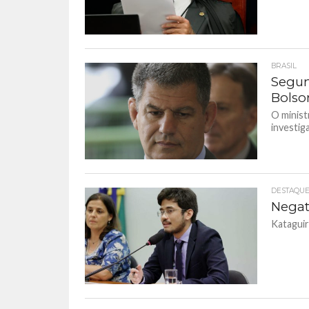
BRASIL
Segun
Bolso
O minist
investig
DESTAQU
Negat
Kataguir