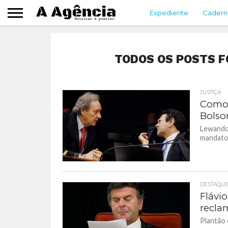
Expediente
Cadern
TODOS OS POSTS F
JUSTIÇA
Como 
Bolso
Lewandow
mandato
DESTAQU
Flávi
recla
Plantão 