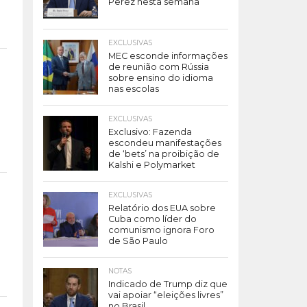
Perez nesta semana
EXCLUSIVAS
MEC esconde informações
de reunião com Rússia
sobre ensino do idioma
nas escolas
EXCLUSIVAS
Exclusivo: Fazenda
escondeu manifestações
de ‘bets’ na proibição de
Kalshi e Polymarket
EXCLUSIVAS
Relatório dos EUA sobre
Cuba como líder do
comunismo ignora Foro
de São Paulo
NOTAS
Indicado de Trump diz que
vai apoiar “eleições livres”
no Brasil