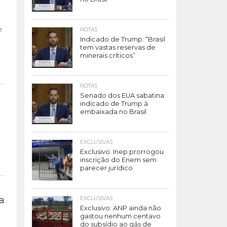
e
NOTAS
Indicado de Trump: “Brasil
tem vastas reservas de
minerais críticos”
NOTAS
Senado dos EUA sabatina
indicado de Trump à
embaixada no Brasil
EXCLUSIVAS
Exclusivo: Inep prorrogou
inscrição do Enem sem
parecer jurídico
ra
EXCLUSIVAS
Exclusivo: ANP ainda não
gastou nenhum centavo
do subsídio ao gás de