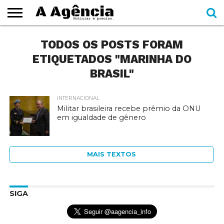
EXPEDIENTE
TODOS OS POSTS FORAM
CADERNOS
SEÇÕES
COMO
CONTATO
ESPECIAIS
AJUDAR
ETIQUETADOS "MARINHA DO
BRASIL"
INTERNACIONAL
Militar brasileira recebe prêmio da ONU
em igualdade de gênero
MAIS TEXTOS
SIGA