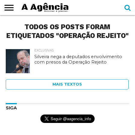
EXPEDIENTE
TODOS OS POSTS FORAM
CADERNOS
SEÇÕES
COMO
CONTATO
ESPECIAIS
AJUDAR
ETIQUETADOS "OPERAÇÃO REJEITO"
EXCLUSIVAS
Silveira nega a deputados envolvimento
com presos da Operação Rejeito
MAIS TEXTOS
SIGA