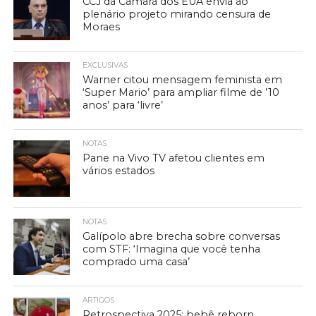
CCJ da Câmara dos EUA envia ao
plenário projeto mirando censura de
Moraes
EXCLUSIVAS
Warner citou mensagem feminista em
‘Super Mario’ para ampliar filme de ’10
anos’ para ‘livre’
NOTAS
Pane na Vivo TV afetou clientes em
vários estados
NOTAS
Galípolo abre brecha sobre conversas
com STF: ‘Imagina que você tenha
comprado uma casa’
ARTIGOS
Retrospectiva 2025: bebê reborn,