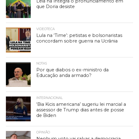
Leia na íntegra o pronunciamento em
que Doria desiste
VIDEOTECA
Lula na ‘Time’: petistas e bolsonaristas
concordam sobre guerra na Ucrânia
NOTAS
Por que diabos o ex-ministro da
Educação anda armado?
INTERNACIONAL
‘Bia Kicis americana’ sugeriu lei marcial a
assessor de Trump dias antes de posse
de Biden
OPINIÃO
Nenhum voto vai salvar a democracia