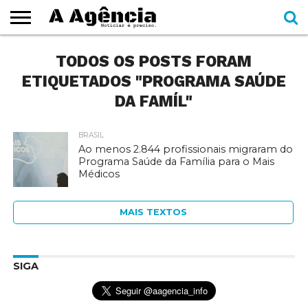
EXPEDIENTE
TODOS OS POSTS FORAM
CADERNOS
SEÇÕES
COMO
CONTATO
ESPECIAIS
AJUDAR
ETIQUETADOS "PROGRAMA SAÚDE
DA FAMÍL"
BRASIL
Ao menos 2.844 profissionais migraram do
Programa Saúde da Família para o Mais
Médicos
MAIS TEXTOS
SIGA