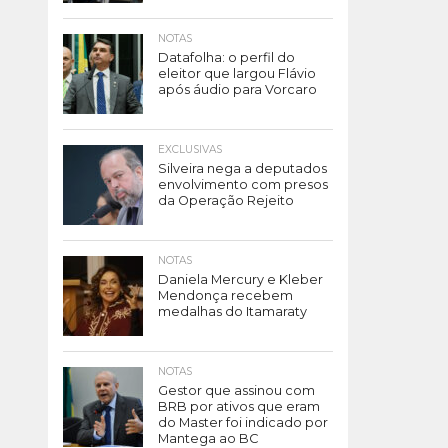
NOTAS
Datafolha: o perfil do
eleitor que largou Flávio
após áudio para Vorcaro
EXCLUSIVAS
Silveira nega a deputados
envolvimento com presos
da Operação Rejeito
NOTAS
Daniela Mercury e Kleber
Mendonça recebem
medalhas do Itamaraty
NOTAS
Gestor que assinou com
BRB por ativos que eram
do Master foi indicado por
Mantega ao BC