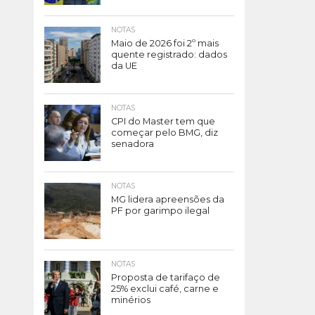
NOTAS
Maio de 2026 foi 2º mais
quente registrado: dados
da UE
NOTAS
CPI do Master tem que
começar pelo BMG, diz
senadora
NOTAS
MG lidera apreensões da
PF por garimpo ilegal
NOTAS
Proposta de tarifaço de
25% exclui café, carne e
minérios