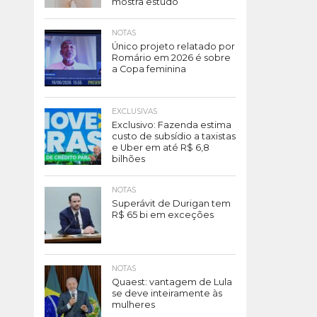
mostra estudo
NOTAS
Único projeto relatado por
Romário em 2026 é sobre
a Copa feminina
EXCLUSIVAS
Exclusivo: Fazenda estima
custo de subsídio a taxistas
e Uber em até R$ 6,8
bilhões
NOTAS
Superávit de Durigan tem
R$ 65 bi em exceções
NOTAS
Quaest: vantagem de Lula
se deve inteiramente às
mulheres