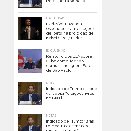
Perez nesta semana
EXCLUSIVAS
Exclusivo: Fazenda
escondeu manifestações
de ‘bets’ na proibição de
Kalshi e Polymarket
EXCLUSIVAS
Relatório dos EUA sobre
Cuba como líder do
comunismo ignora Foro
de São Paulo
NOTAS
Indicado de Trump diz que
vai apoiar “eleições livres”
no Brasil
NOTAS
Indicado de Trump: “Brasil
tem vastas reservas de
minerais críticos”