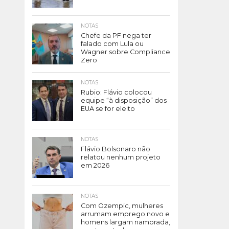
NOTAS
Chefe da PF nega ter
falado com Lula ou
Wagner sobre Compliance
Zero
NOTAS
Rubio: Flávio colocou
equipe “à disposição” dos
EUA se for eleito
NOTAS
Flávio Bolsonaro não
relatou nenhum projeto
em 2026
NOTAS
Com Ozempic, mulheres
arrumam emprego novo e
homens largam namorada,