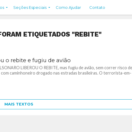
os
Seções Especiais
Como Ajudar
Contato
FORAM ETIQUETADOS "REBITE"
u o rebite e fugiu de avião
LSONARO LIBEROU O REBITE, mas fugiu de avião, sem correr risco d
 com caminhoneiro drogado nas estradas brasileiras. O terrorista-em-
MAIS TEXTOS