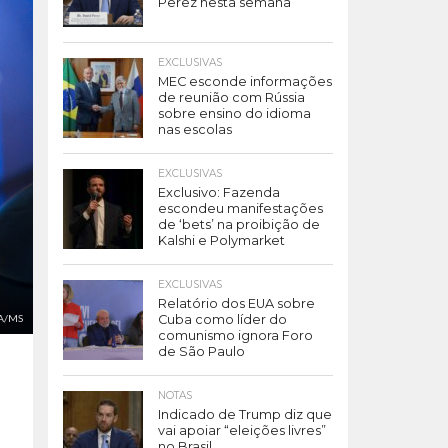
Perez nesta semana
EXCLUSIVAS
MEC esconde informações
de reunião com Rússia
sobre ensino do idioma
nas escolas
EXCLUSIVAS
Exclusivo: Fazenda
escondeu manifestações
de ‘bets’ na proibição de
Kalshi e Polymarket
EXCLUSIVAS
Relatório dos EUA sobre
A/MS
Cuba como líder do
comunismo ignora Foro
de São Paulo
NOTAS
Indicado de Trump diz que
vai apoiar “eleições livres”
no Brasil