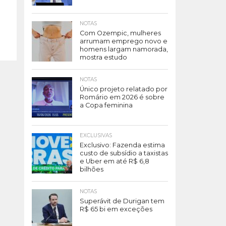
NOTAS
Com Ozempic, mulheres
arrumam emprego novo e
homens largam namorada,
mostra estudo
NOTAS
Único projeto relatado por
Romário em 2026 é sobre
a Copa feminina
EXCLUSIVAS
Exclusivo: Fazenda estima
custo de subsídio a taxistas
e Uber em até R$ 6,8
bilhões
NOTAS
Superávit de Durigan tem
R$ 65 bi em exceções