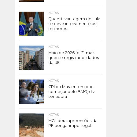
NOTAS
Quaest: vantagem de Lula
se deve inteiramente às
mulheres
NOTAS
Maio de 2026 foi 2º mais
quente registrado: dados
da UE
NOTAS
CPI do Master tem que
começar pelo BMG, diz
senadora
NOTAS
MG lidera apreensões da
PF por garimpo ilegal