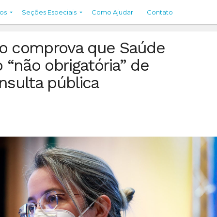
os
Seções Especiais
Como Ajudar
Contato
to comprova que Saúde
 “não obrigatória” de
nsulta pública