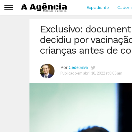
Expediente
Cadern
Exclusivo: documen
decidiu por vacinação
crianças antes de co
Por
Cedê Silva
Publicado em
abril 18, 2022 at 8:05 am