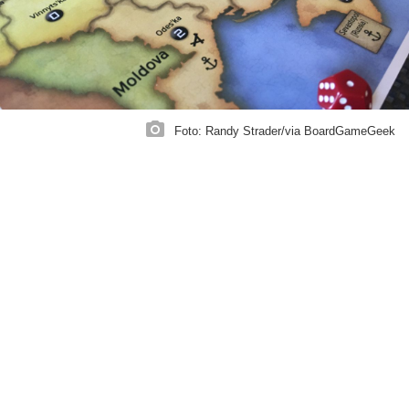
Foto: Randy Strader/via BoardGameGeek