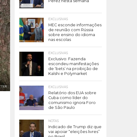
Perez nesta semana
EXCLUSIVAS
MEC esconde informações
de reunião com Rússia
sobre ensino do idioma
nas escolas
EXCLUSIVAS
Exclusivo: Fazenda
escondeu manifestações
de ‘bets’ na proibição de
Kalshi e Polymarket
TTER
EXCLUSIVAS
Relatório dos EUA sobre
Cuba como líder do
comunismo ignora Foro
de São Paulo
NOTAS
Indicado de Trump diz que
vai apoiar “eleições livres”
no Brasil