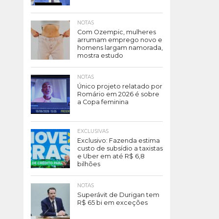
NOTAS
Com Ozempic, mulheres
arrumam emprego novo e
homens largam namorada,
mostra estudo
NOTAS
Único projeto relatado por
Romário em 2026 é sobre
a Copa feminina
EXCLUSIVAS
Exclusivo: Fazenda estima
custo de subsídio a taxistas
e Uber em até R$ 6,8
bilhões
NOTAS
Superávit de Durigan tem
R$ 65 bi em exceções