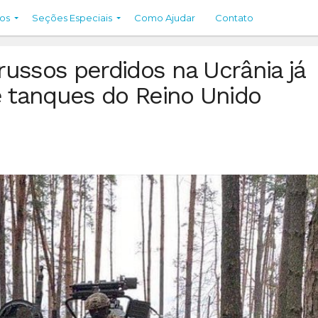
os
Seções Especiais
Como Ajudar
Contato
ussos perdidos na Ucrânia já
e tanques do Reino Unido