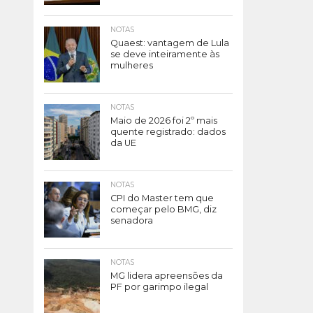
NOTAS
Quaest: vantagem de Lula
se deve inteiramente às
mulheres
NOTAS
Maio de 2026 foi 2º mais
quente registrado: dados
da UE
NOTAS
CPI do Master tem que
começar pelo BMG, diz
senadora
NOTAS
MG lidera apreensões da
PF por garimpo ilegal