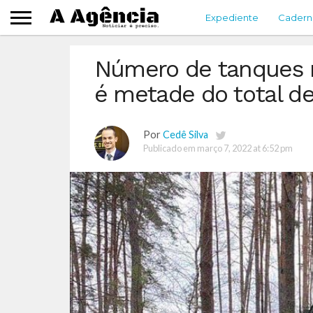
Expediente
Cadern
Número de tanques r
é metade do total d
Por
Cedê Silva
Publicado em
março 7, 2022 at 6:52 pm