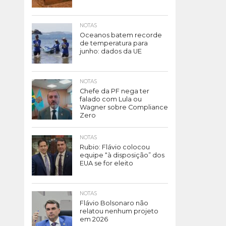
NOTAS
Oceanos batem recorde
de temperatura para
junho: dados da UE
NOTAS
Chefe da PF nega ter
falado com Lula ou
Wagner sobre Compliance
Zero
NOTAS
Rubio: Flávio colocou
equipe “à disposição” dos
EUA se for eleito
NOTAS
Flávio Bolsonaro não
relatou nenhum projeto
em 2026