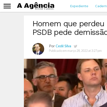
Expediente
Cadern
Homem que perdeu p
PSDB pede demissã
Por
Cedê Silva
Publicado em
março 28, 2022 at 3:27 pm