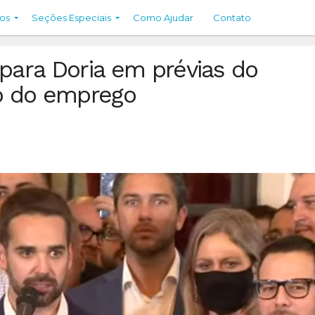
os
Seções Especiais
Como Ajudar
Contato
ara Doria em prévias do
o do emprego