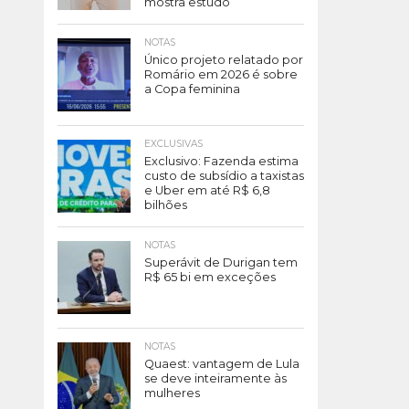
mostra estudo
NOTAS
Único projeto relatado por
Romário em 2026 é sobre
a Copa feminina
EXCLUSIVAS
Exclusivo: Fazenda estima
custo de subsídio a taxistas
e Uber em até R$ 6,8
bilhões
NOTAS
Superávit de Durigan tem
R$ 65 bi em exceções
NOTAS
Quaest: vantagem de Lula
se deve inteiramente às
mulheres