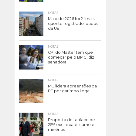
NOTAS
Maio de 2026 foi 2º mais
quente registrado: dados
da UE
NOTAS
CPI do Master tem que
começar pelo BMG, diz
senadora
NOTAS
MG lidera apreensões da
PF por garimpo ilegal
NOTAS
Proposta de tarifaço de
25% exclui café, carne e
minérios