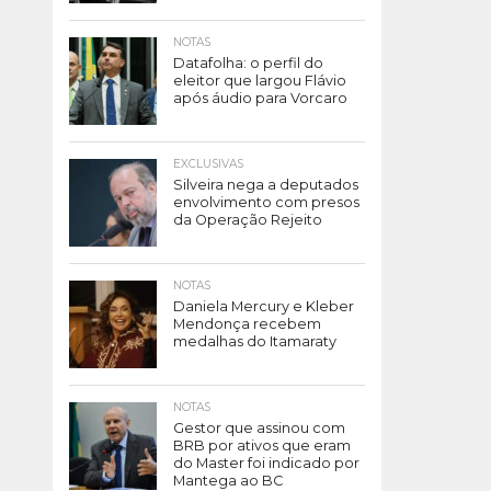
NOTAS
Datafolha: o perfil do
eleitor que largou Flávio
após áudio para Vorcaro
EXCLUSIVAS
Silveira nega a deputados
envolvimento com presos
da Operação Rejeito
NOTAS
Daniela Mercury e Kleber
Mendonça recebem
medalhas do Itamaraty
NOTAS
Gestor que assinou com
BRB por ativos que eram
do Master foi indicado por
Mantega ao BC