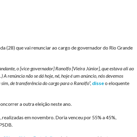
) que vai renunciar ao cargo de governador do Rio Grande
dante, o [vice-governador] Ranolfo [Vieira Júnior], que estava ali ao
) A renúncia não se dá hoje, né, hoje é um anúncio, nós devemos
 sim, de transferência do cargo para o Ranolfo”,
disse
o eloquente
oncorrer a outra eleição neste ano.
B, realizadas em novembro. Doria venceu por 55% a 45%,
 PSDB.