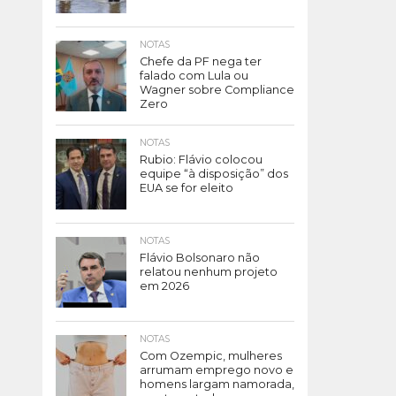
NOTAS
Chefe da PF nega ter
falado com Lula ou
Wagner sobre Compliance
Zero
NOTAS
Rubio: Flávio colocou
equipe “à disposição” dos
EUA se for eleito
NOTAS
Flávio Bolsonaro não
relatou nenhum projeto
em 2026
NOTAS
Com Ozempic, mulheres
arrumam emprego novo e
homens largam namorada,