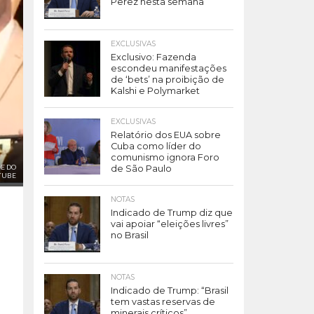
Perez nesta semana
EXCLUSIVAS
Exclusivo: Fazenda
escondeu manifestações
de ‘bets’ na proibição de
Kalshi e Polymarket
EXCLUSIVAS
Relatório dos EUA sobre
Cuba como líder do
comunismo ignora Foro
E DO
de São Paulo
TUBE
NOTAS
Indicado de Trump diz que
vai apoiar “eleições livres”
no Brasil
NOTAS
Indicado de Trump: “Brasil
tem vastas reservas de
minerais críticos”