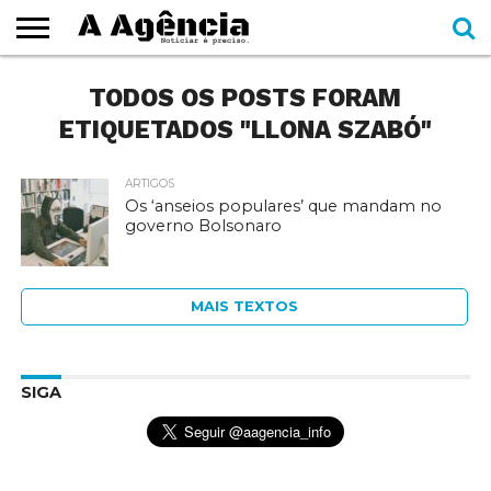
EXPEDIENTE
TODOS OS POSTS FORAM
CADERNOS
SEÇÕES
COMO
CONTATO
ESPECIAIS
AJUDAR
ETIQUETADOS "LLONA SZABÓ"
ARTIGOS
Os ‘anseios populares’ que mandam no
governo Bolsonaro
MAIS TEXTOS
SIGA