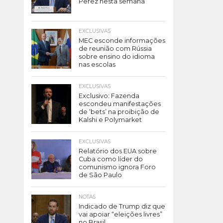
Perez nesta semana
EXCLUSIVAS
MEC esconde informações
de reunião com Rússia
sobre ensino do idioma
nas escolas
EXCLUSIVAS
Exclusivo: Fazenda
escondeu manifestações
de ‘bets’ na proibição de
Kalshi e Polymarket
EXCLUSIVAS
Relatório dos EUA sobre
Cuba como líder do
comunismo ignora Foro
de São Paulo
NOTAS
Indicado de Trump diz que
vai apoiar “eleições livres”
no Brasil