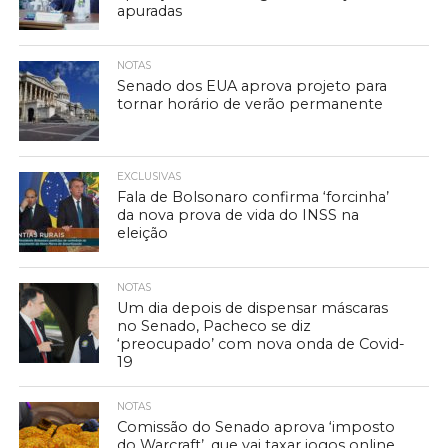
apuradas
NOTAS
Senado dos EUA aprova projeto para
tornar horário de verão permanente
EXCLUSIVAS
Fala de Bolsonaro confirma ‘forcinha’
da nova prova de vida do INSS na
eleição
NOTAS
Um dia depois de dispensar máscaras
no Senado, Pacheco se diz
‘preocupado’ com nova onda de Covid-
19
NOTAS
Comissão do Senado aprova ‘imposto
do Warcraft’, que vai taxar jogos online,