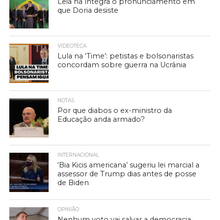
Leia na íntegra o pronunciamento em
que Doria desiste
VIDEOTECA
Lula na ‘Time’: petistas e bolsonaristas
concordam sobre guerra na Ucrânia
NOTAS
Por que diabos o ex-ministro da
Educação anda armado?
INTERNACIONAL
‘Bia Kicis americana’ sugeriu lei marcial a
assessor de Trump dias antes de posse
de Biden
OPINIÃO
Nenhum voto vai salvar a democracia