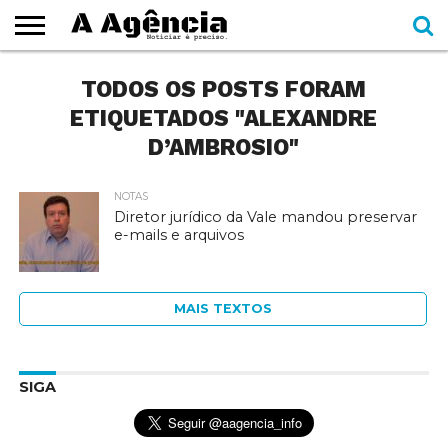
EXPEDIENTE
TODOS OS POSTS FORAM
CADERNOS
SEÇÕES
COMO
CONTATO
ESPECIAIS
AJUDAR
ETIQUETADOS "ALEXANDRE
D’AMBROSIO"
NOTAS
Diretor jurídico da Vale mandou preservar
e-mails e arquivos
MAIS TEXTOS
SIGA