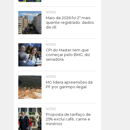
NOTAS
Maio de 2026 foi 2º mais
quente registrado: dados
da UE
NOTAS
CPI do Master tem que
começar pelo BMG, diz
senadora
NOTAS
MG lidera apreensões da
PF por garimpo ilegal
NOTAS
Proposta de tarifaço de
25% exclui café, carne e
minérios