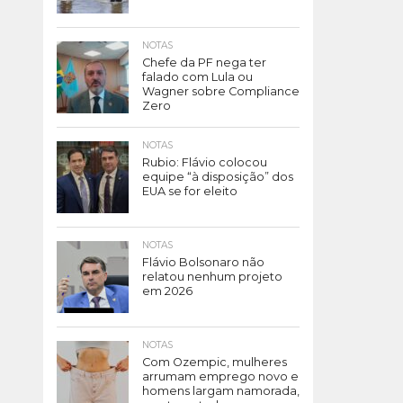
NOTAS
Chefe da PF nega ter
falado com Lula ou
Wagner sobre Compliance
Zero
NOTAS
Rubio: Flávio colocou
equipe “à disposição” dos
EUA se for eleito
NOTAS
Flávio Bolsonaro não
relatou nenhum projeto
em 2026
NOTAS
Com Ozempic, mulheres
arrumam emprego novo e
homens largam namorada,