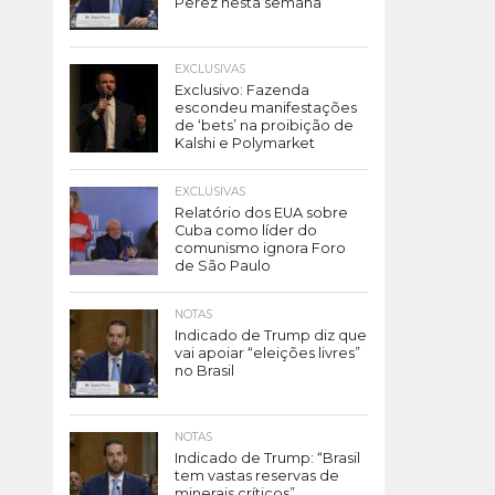
Perez nesta semana
EXCLUSIVAS
Exclusivo: Fazenda
escondeu manifestações
de ‘bets’ na proibição de
Kalshi e Polymarket
EXCLUSIVAS
Relatório dos EUA sobre
Cuba como líder do
comunismo ignora Foro
de São Paulo
NOTAS
Indicado de Trump diz que
vai apoiar “eleições livres”
no Brasil
NOTAS
Indicado de Trump: “Brasil
tem vastas reservas de
minerais críticos”