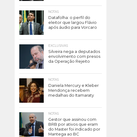
NOTAS
Datafolha: o perfil do
eleitor que largou Flávio
após áudio para Vorcaro
EXCLUSIVAS
Silveira nega a deputados
envolvimento com presos
da Operação Rejeito
NOTAS
Daniela Mercury e Kleber
Mendonça recebem
medalhas do Itamaraty
NOTAS
Gestor que assinou com
BRB por ativos que eram
do Master foi indicado por
Mantega ao BC