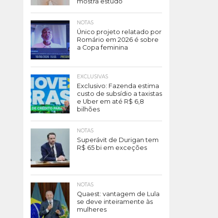
mostra estudo
NOTAS
Único projeto relatado por
Romário em 2026 é sobre
a Copa feminina
EXCLUSIVAS
Exclusivo: Fazenda estima
custo de subsídio a taxistas
e Uber em até R$ 6,8
bilhões
NOTAS
Superávit de Durigan tem
R$ 65 bi em exceções
NOTAS
Quaest: vantagem de Lula
se deve inteiramente às
mulheres