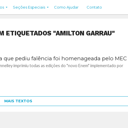
os
Seções Especiais
Como Ajudar
Contato
M ETIQUETADOS "AMILTON GARRAU"
ca que pediu falência foi homenageada pelo MEC
nelley imprimiu todas as edições do "novo Enem" implementado por
MAIS TEXTOS