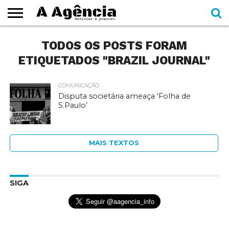
EXPEDIENTE
TODOS OS POSTS FORAM
CADERNOS
SEÇÕES
COMO
CONTATO
ESPECIAIS
AJUDAR
ETIQUETADOS "BRAZIL JOURNAL"
COMUNICAÇÃO
Disputa societária ameaça ‘Folha de
S.Paulo’
MAIS TEXTOS
SIGA