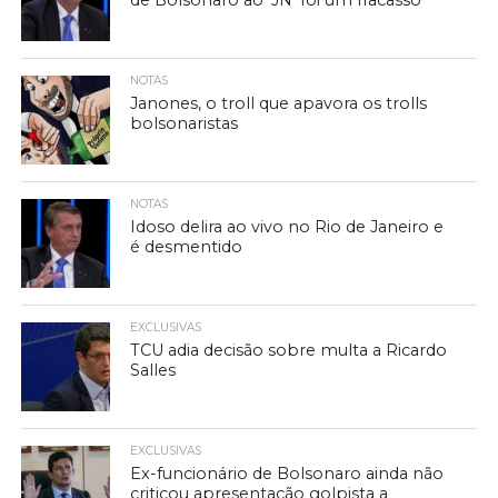
de Bolsonaro ao ‘JN’ foi um fracasso
NOTAS
Janones, o troll que apavora os trolls
bolsonaristas
NOTAS
Idoso delira ao vivo no Rio de Janeiro e
é desmentido
EXCLUSIVAS
TCU adia decisão sobre multa a Ricardo
Salles
EXCLUSIVAS
Ex-funcionário de Bolsonaro ainda não
criticou apresentação golpista a