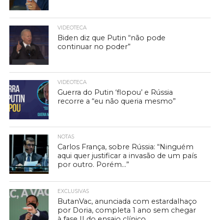
VIDEOTECA
Biden diz que Putin “não pode
continuar no poder”
VIDEOTECA
Guerra do Putin ‘flopou’ e Rússia
recorre a “eu não queria mesmo”
NOTAS
Carlos França, sobre Rússia: “Ninguém
aqui quer justificar a invasão de um país
por outro. Porém…”
EXCLUSIVAS
ButanVac, anunciada com estardalhaço
por Doria, completa 1 ano sem chegar
à fase II do ensaio clínico