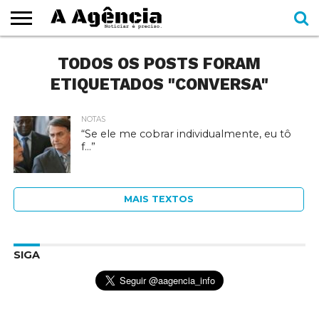
EXPEDIENTE
TODOS OS POSTS FORAM
CADERNOS
SEÇÕES
COMO
CONTATO
ESPECIAIS
AJUDAR
ETIQUETADOS "CONVERSA"
NOTAS
“Se ele me cobrar individualmente, eu tô
f…”
MAIS TEXTOS
SIGA