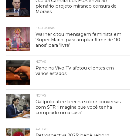
CCJ da Câmara dos EUA envia ao
plenário projeto mirando censura de
Moraes
EXCLUSIVAS
Warner citou mensagem feminista em
‘Super Mario’ para ampliar filme de ’10
anos’ para ‘livre’
NOTAS
Pane na Vivo TV afetou clientes em
vários estados
NOTAS
Galípolo abre brecha sobre conversas
com STF: ‘Imagina que você tenha
comprado uma casa’
ARTIGOS
Retrospectiva 2025: bebê reborn,