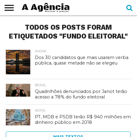
EXPEDIENTE
TODOS OS POSTS FORAM
CADERNOS
SEÇÕES
COMO
CONTATO
ESPECIAIS
AJUDAR
ETIQUETADOS "FUNDO ELEITORAL"
RADAR
Dos 30 candidatos que mais usaram verba
pública, quase metade não se elegeu
BRASIL
Quadrilhões denunciados por Janot terão
acesso a 78% do fundo eleitoral
NOTAS
PT, MDB e PSDB terão R$ 940 milhões em
dinheiro público em 2018
MAIS TEXTOS