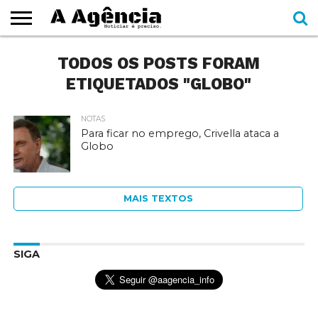
EXPEDIENTE
TODOS OS POSTS FORAM
CADERNOS
SEÇÕES
COMO
CONTATO
ESPECIAIS
AJUDAR
ETIQUETADOS "GLOBO"
NOTAS
Para ficar no emprego, Crivella ataca a
Globo
MAIS TEXTOS
SIGA