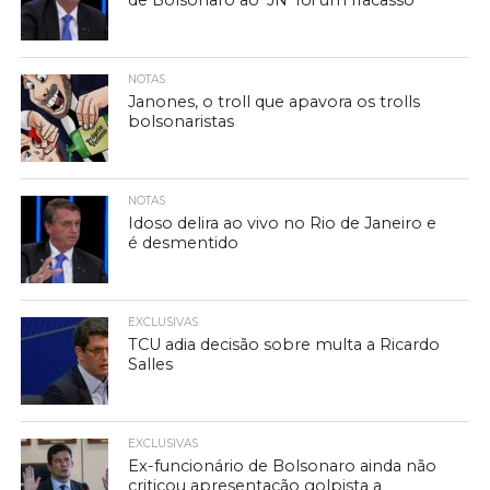
de Bolsonaro ao ‘JN’ foi um fracasso
NOTAS
Janones, o troll que apavora os trolls
bolsonaristas
NOTAS
Idoso delira ao vivo no Rio de Janeiro e
é desmentido
EXCLUSIVAS
TCU adia decisão sobre multa a Ricardo
Salles
EXCLUSIVAS
Ex-funcionário de Bolsonaro ainda não
criticou apresentação golpista a