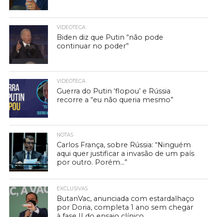
VIDEOTECA
Biden diz que Putin “não pode
continuar no poder”
VIDEOTECA
Guerra do Putin ‘flopou’ e Rússia
recorre a “eu não queria mesmo”
NOTAS
Carlos França, sobre Rússia: “Ninguém
aqui quer justificar a invasão de um país
por outro. Porém…”
EXCLUSIVAS
ButanVac, anunciada com estardalhaço
por Doria, completa 1 ano sem chegar
à fase II do ensaio clínico