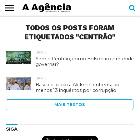
EXPEDIENTE
TODOS OS POSTS FORAM
CADERNOS
SEÇÕES
COMO
CONTATO
ESPECIAIS
AJUDAR
ETIQUETADOS "CENTRÃO"
BRASIL
Sem o Centrão, como Bolsonaro pretende
governar?
BRASIL
Base de apoio a Alckmin enfrenta ao
menos 13 inquéritos por corrupção
MAIS TEXTOS
SIGA