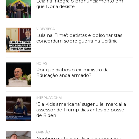
Leia na íntegra o pronunciamento em
que Doria desiste
VIDEOTECA
Lula na ‘Time’: petistas e bolsonaristas
concordam sobre guerra na Ucrânia
NOTAS
Por que diabos o ex-ministro da
Educação anda armado?
INTERNACIONAL
‘Bia Kicis americana’ sugeriu lei marcial a
assessor de Trump dias antes de posse
de Biden
OPINIÃO
Nenhum voto vai salvar a democracia