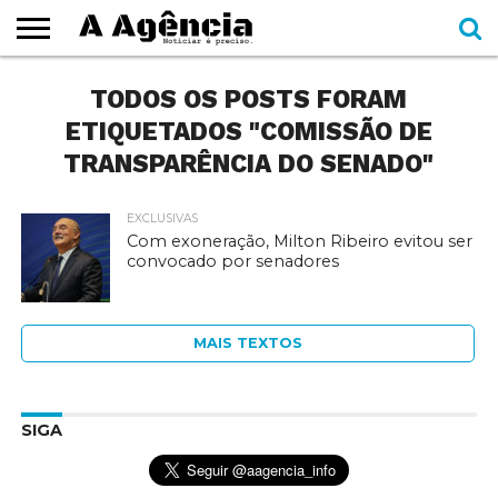
EXPEDIENTE
TODOS OS POSTS FORAM
CADERNOS
SEÇÕES
COMO
CONTATO
ESPECIAIS
AJUDAR
ETIQUETADOS "COMISSÃO DE
TRANSPARÊNCIA DO SENADO"
EXCLUSIVAS
Com exoneração, Milton Ribeiro evitou ser
convocado por senadores
MAIS TEXTOS
SIGA