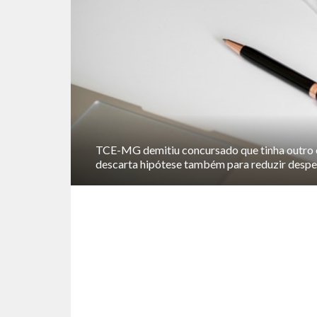
TCE-MG demitiu concursado que tinha outro
descarta hipótese também para reduzir despe