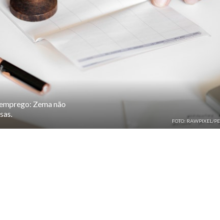
 emprego: Zema não
sas.
FOTO: RAWPIXEL/PE