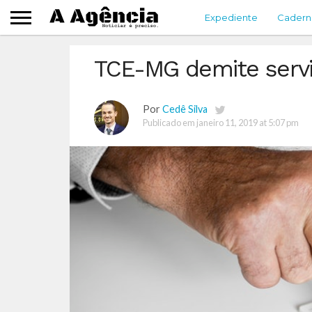
Expediente
Cadern
TCE-MG demite serv
Por
Cedê Silva
Publicado em
janeiro 11, 2019 at 5:07 pm