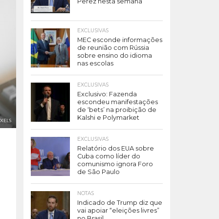
Perez nesta semana
EXCLUSIVAS
MEC esconde informações
de reunião com Rússia
sobre ensino do idioma
nas escolas
EXCLUSIVAS
Exclusivo: Fazenda
escondeu manifestações
de ‘bets’ na proibição de
Kalshi e Polymarket
XELS
EXCLUSIVAS
Relatório dos EUA sobre
Cuba como líder do
comunismo ignora Foro
de São Paulo
NOTAS
Indicado de Trump diz que
vai apoiar “eleições livres”
no Brasil