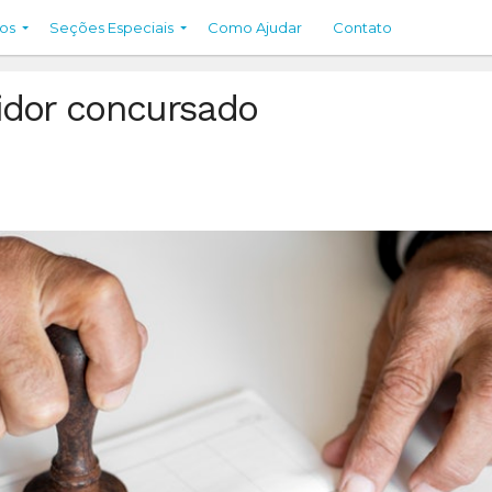
os
Seções Especiais
Como Ajudar
Contato
idor concursado