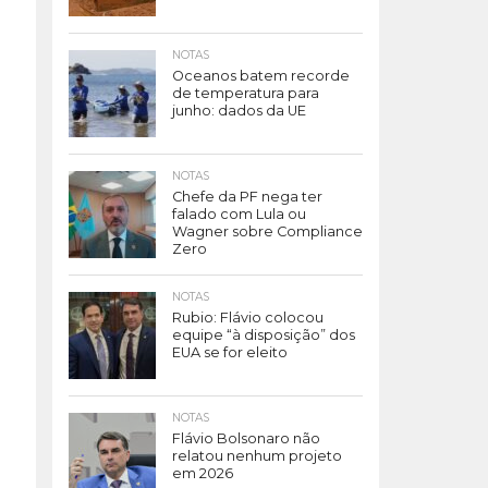
NOTAS
Oceanos batem recorde
de temperatura para
junho: dados da UE
NOTAS
Chefe da PF nega ter
falado com Lula ou
Wagner sobre Compliance
Zero
NOTAS
Rubio: Flávio colocou
equipe “à disposição” dos
EUA se for eleito
NOTAS
Flávio Bolsonaro não
relatou nenhum projeto
em 2026