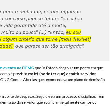
ar para a realidade, porque algumas
 concurso público falam: “eu estou
e vida garantida até a morte,
 muito ou pouco” (…) “Então,
eu sou
a algum critério que torne [mais flexível]
dade],
que parece ser tão arraigada”.
m evento na FIEMG
que “o Estado chegou a um ponto em que
como é previsto em lei,
(pode ter que) demitir servidor
 da ONG Contas Abertas que recomendava um plano de demissão
 corte de despesas. Seguiu-se a um processo disciplinar. Tem
demissão do servidor que acumular ilegalmente cargos ou