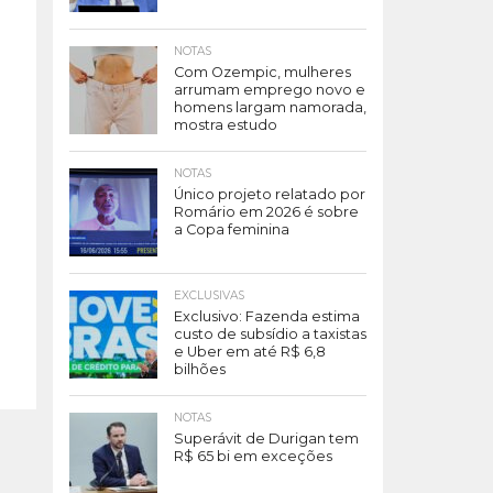
NOTAS
Com Ozempic, mulheres
arrumam emprego novo e
homens largam namorada,
mostra estudo
NOTAS
Único projeto relatado por
Romário em 2026 é sobre
a Copa feminina
EXCLUSIVAS
Exclusivo: Fazenda estima
custo de subsídio a taxistas
e Uber em até R$ 6,8
bilhões
NOTAS
Superávit de Durigan tem
R$ 65 bi em exceções