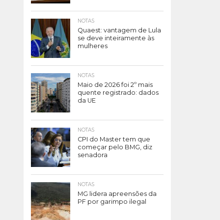
NOTAS
Quaest: vantagem de Lula
se deve inteiramente às
mulheres
NOTAS
Maio de 2026 foi 2º mais
quente registrado: dados
da UE
NOTAS
CPI do Master tem que
começar pelo BMG, diz
senadora
NOTAS
MG lidera apreensões da
PF por garimpo ilegal