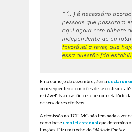
” (…) é necessário acord
pessoas que passaram em
aqui agora com bilhete d
independente de eu ralar
favorável a rever, que haj
essa questão [da estabili
E, no começo de dezembro, Zema
declarou e
nem sequer tem condições de se custear e até, 
estável
“. Na ocasião, recebeu um relatório
de servidores efetivos.
A demissão no TCE-MG não tem nada a ver com
como base
uma lei estadual
que determina a 
funções. Diz um trecho do
Diário de Contas
: