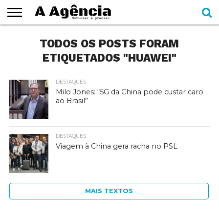
EXPEDIENTE
TODOS OS POSTS FORAM
CADERNOS
SEÇÕES
COMO
CONTATO
ESPECIAIS
AJUDAR
ETIQUETADOS "HUAWEI"
DESTAQUES
Milo Jones: “5G da China pode custar caro
ao Brasil”
DESTAQUES
Viagem à China gera racha no PSL
MAIS TEXTOS