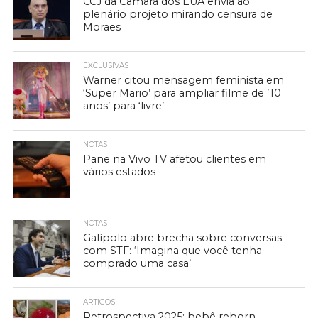
CCJ da Câmara dos EUA envia ao
plenário projeto mirando censura de
Moraes
EXCLUSIVAS
Warner citou mensagem feminista em
‘Super Mario’ para ampliar filme de ’10
anos’ para ‘livre’
NOTAS
Pane na Vivo TV afetou clientes em
vários estados
NOTAS
Galípolo abre brecha sobre conversas
com STF: ‘Imagina que você tenha
comprado uma casa’
ARTIGOS
Retrospectiva 2025: bebê reborn,