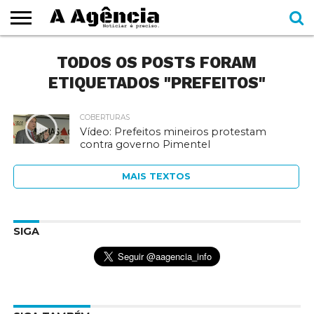
EXPEDIENTE
TODOS OS POSTS FORAM
CADERNOS
SEÇÕES
COMO
CONTATO
ESPECIAIS
AJUDAR
ETIQUETADOS "PREFEITOS"
COBERTURAS
Vídeo: Prefeitos mineiros protestam
contra governo Pimentel
MAIS TEXTOS
SIGA