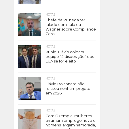
NOTAS
Chefe da PF nega ter
falado com Lula ou
Wagner sobre Compliance
Zero
NOTAS
Rubio: Flávio colocou
equipe “à disposição” dos
EUA se for eleito
NOTAS
Flávio Bolsonaro não
relatou nenhum projeto
em 2026
NOTAS
Com Ozempic, mulheres
arrumam emprego novo e
homens largam namorada,