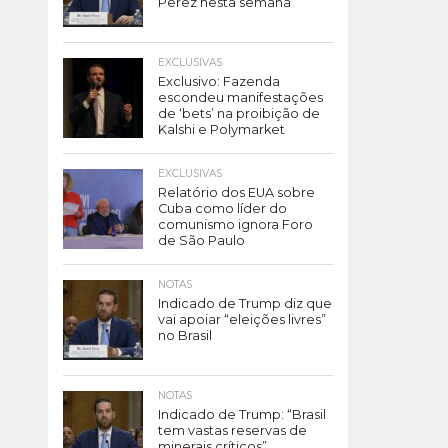
Perez nesta semana
EXCLUSIVAS
Exclusivo: Fazenda
escondeu manifestações
de ‘bets’ na proibição de
Kalshi e Polymarket
EXCLUSIVAS
Relatório dos EUA sobre
Cuba como líder do
comunismo ignora Foro
de São Paulo
NOTAS
Indicado de Trump diz que
vai apoiar “eleições livres”
no Brasil
NOTAS
Indicado de Trump: “Brasil
tem vastas reservas de
minerais críticos”