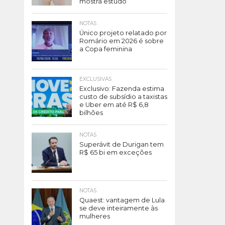
mostra estudo
NOTAS
Único projeto relatado por
Romário em 2026 é sobre
a Copa feminina
EXCLUSIVAS
Exclusivo: Fazenda estima
custo de subsídio a taxistas
e Uber em até R$ 6,8
bilhões
NOTAS
Superávit de Durigan tem
R$ 65 bi em exceções
NOTAS
Quaest: vantagem de Lula
se deve inteiramente às
mulheres