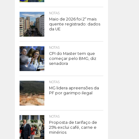
NOTAS
Maio de 2026 foi 2º mais
quente registrado: dados
da UE
NOTAS
CPI do Master tem que
começar pelo BMG, diz
senadora
NOTAS
MG lidera apreensões da
PF por garimpo ilegal
NOTAS
Proposta de tarifaço de
25% exclui café, carne e
minérios