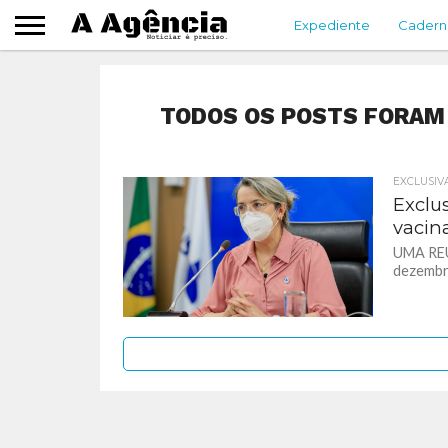
Expediente
Cadern
TODOS OS POSTS FORAM 
EXCLUSIV
Exclus
vacin
UMA REU
dezembro