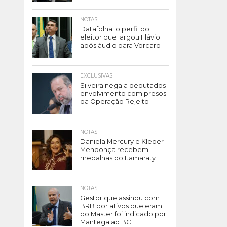
NOTAS
Datafolha: o perfil do
eleitor que largou Flávio
após áudio para Vorcaro
EXCLUSIVAS
Silveira nega a deputados
envolvimento com presos
da Operação Rejeito
NOTAS
Daniela Mercury e Kleber
Mendonça recebem
medalhas do Itamaraty
NOTAS
Gestor que assinou com
BRB por ativos que eram
do Master foi indicado por
Mantega ao BC