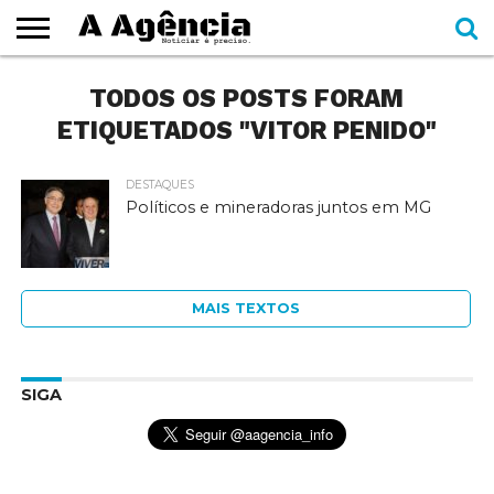
EXPEDIENTE
TODOS OS POSTS FORAM
CADERNOS
SEÇÕES
COMO
CONTATO
ESPECIAIS
AJUDAR
ETIQUETADOS "VITOR PENIDO"
DESTAQUES
Políticos e mineradoras juntos em MG
MAIS TEXTOS
SIGA