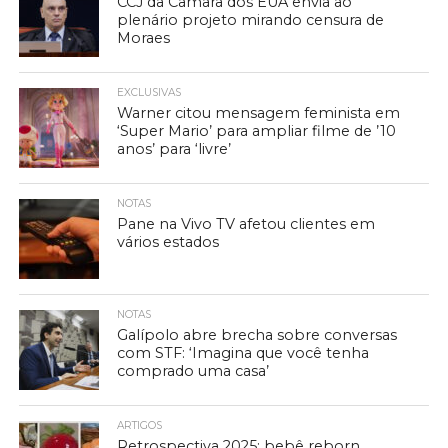
CCJ da Câmara dos EUA envia ao
plenário projeto mirando censura de
Moraes
EXCLUSIVAS
Warner citou mensagem feminista em
‘Super Mario’ para ampliar filme de ’10
anos’ para ‘livre’
NOTAS
Pane na Vivo TV afetou clientes em
vários estados
NOTAS
Galípolo abre brecha sobre conversas
com STF: ‘Imagina que você tenha
comprado uma casa’
ARTIGOS
Retrospectiva 2025: bebê reborn,