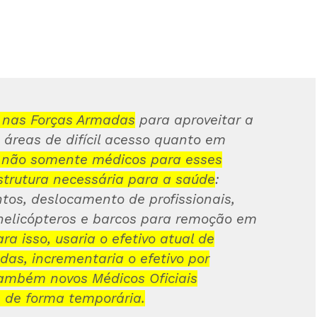
 nas Forças Armadas
para aproveitar a
 áreas de difícil acesso quanto em
 não somente médicos para esses
strutura necessária para a saúde
:
os, deslocamento de profissionais,
helicópteros e barcos para remoção em
ra isso, usaria o efetivo atual de
as, incrementaria o efetivo por
também novos Médicos Oficiais
 de forma temporária.