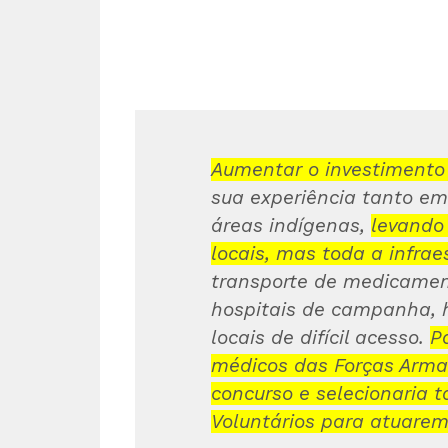
Aumentar o investimento
sua experiência tanto em
áreas indígenas,
levando
locais, mas toda a infrae
transporte de medicament
hospitais de campanha, 
locais de difícil acesso.
Pa
médicos das Forças Armad
concurso e selecionaria 
Voluntários para atuarem