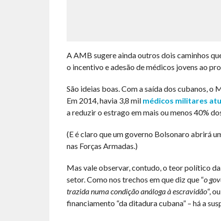
A AMB sugere ainda outros dois caminhos que
o incentivo e adesão de médicos jovens ao pr
São ideias boas. Com a saída dos cubanos, o 
Em 2014, havia 3,8 mil
médicos militares at
a reduzir o estrago em mais ou menos 40% do
(E é claro que um governo Bolsonaro abrirá um
nas Forças Armadas.)
Mas vale observar, contudo, o teor político 
setor. Como nos trechos em que diz que “
o gov
trazida numa condição análoga à escravidão
“, o
financiamento “da ditadura cubana” – há a sus