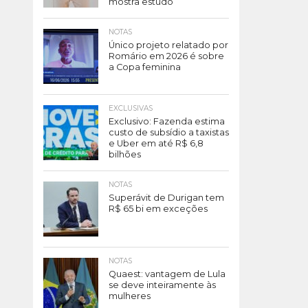
mostra estudo
NOTAS
Único projeto relatado por
Romário em 2026 é sobre
a Copa feminina
EXCLUSIVAS
Exclusivo: Fazenda estima
custo de subsídio a taxistas
e Uber em até R$ 6,8
bilhões
NOTAS
Superávit de Durigan tem
R$ 65 bi em exceções
NOTAS
Quaest: vantagem de Lula
se deve inteiramente às
mulheres