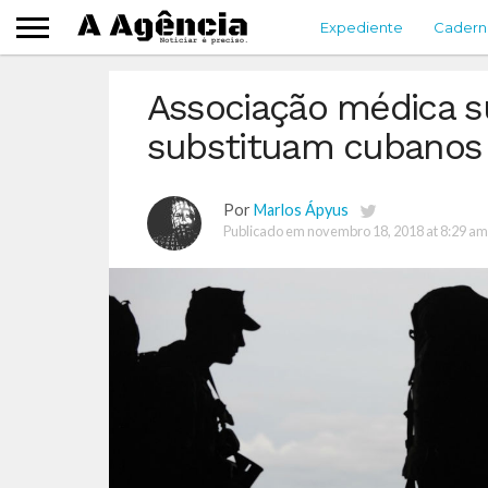
Expediente
Cadern
Associação médica s
substituam cubanos
Por
Marlos Ápyus
Publicado em
novembro 18, 2018 at 8:29 am