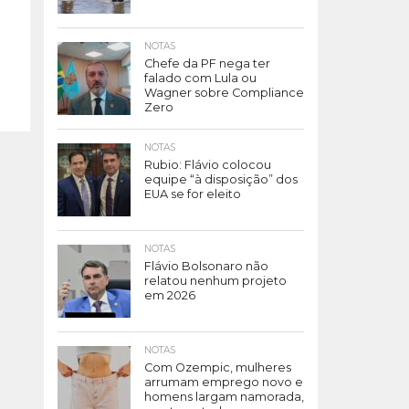
NOTAS
Chefe da PF nega ter
falado com Lula ou
Wagner sobre Compliance
Zero
NOTAS
Rubio: Flávio colocou
equipe “à disposição” dos
EUA se for eleito
NOTAS
Flávio Bolsonaro não
relatou nenhum projeto
em 2026
NOTAS
Com Ozempic, mulheres
arrumam emprego novo e
homens largam namorada,