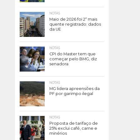
NOTAS
Maio de 2026 foi 2º mais
quente registrado: dados
da UE
NOTAS
CPI do Master tem que
começar pelo BMG, diz
senadora
NOTAS
MG lidera apreensões da
PF por garimpo ilegal
NOTAS
Proposta de tarifaço de
25% exclui café, carne e
minérios