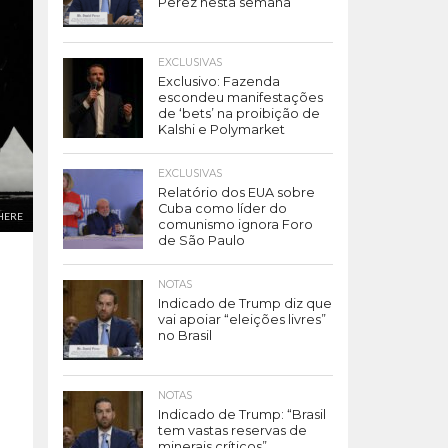
Perez nesta semana
EXCLUSIVAS
Exclusivo: Fazenda
escondeu manifestações
de ‘bets’ na proibição de
Kalshi e Polymarket
EXCLUSIVAS
Relatório dos EUA sobre
Cuba como líder do
XHERE
comunismo ignora Foro
de São Paulo
NOTAS
Indicado de Trump diz que
vai apoiar “eleições livres”
no Brasil
NOTAS
Indicado de Trump: “Brasil
tem vastas reservas de
minerais críticos”