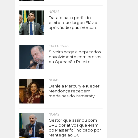
NOTAS
Datafolha: o perfil do
eleitor que largou Flávio
após áudio para Vorcaro
EXCLUSIVAS
Silveira nega a deputados
envolvimento com presos
da Operação Rejeito
NOTAS
Daniela Mercury e Kleber
Mendonça recebem
medalhas do Itamaraty
NOTAS
Gestor que assinou com
BRB por ativos que eram
do Master foi indicado por
Mantega ao BC