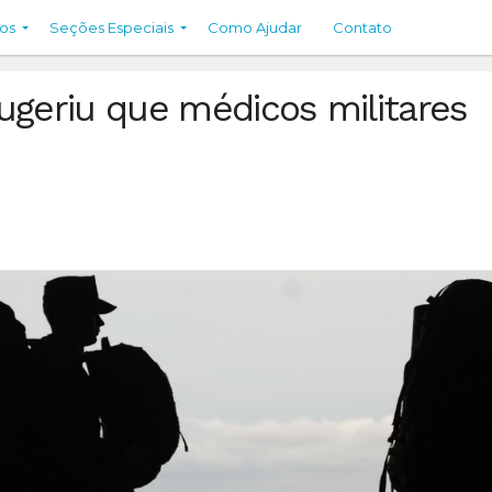
os
Seções Especiais
Como Ajudar
Contato
ugeriu que médicos militares