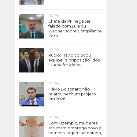
NOTAS
Chefe da PF nega ter
falado com Lula ou
Wagner sobre Compliance
Zero
NOTAS
Rubio: Flávio colocou
equipe “à disposição” dos
EUA se for eleito
NOTAS
Flávio Bolsonaro não
relatou nenhum projeto
em 2026
NOTAS
Com Ozempic, mulheres
arrumam emprego novo e
homens largam namorada,