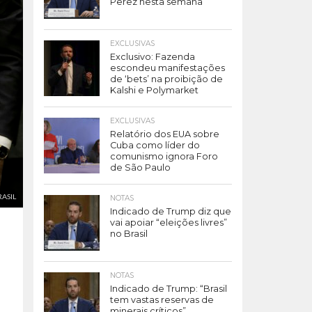
Perez nesta semana
EXCLUSIVAS
Exclusivo: Fazenda
escondeu manifestações
de ‘bets’ na proibição de
Kalshi e Polymarket
EXCLUSIVAS
Relatório dos EUA sobre
Cuba como líder do
comunismo ignora Foro
de São Paulo
RASIL
NOTAS
Indicado de Trump diz que
vai apoiar “eleições livres”
no Brasil
NOTAS
Indicado de Trump: “Brasil
tem vastas reservas de
minerais críticos”