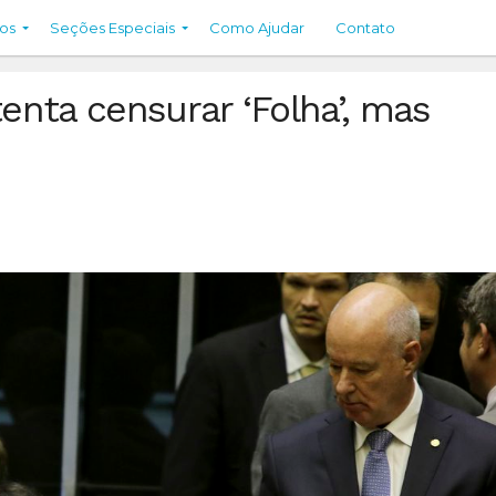
os
Seções Especiais
Como Ajudar
Contato
tenta censurar ‘Folha’, mas
m