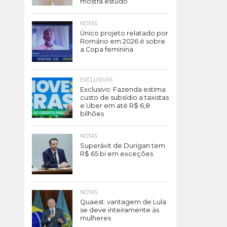
mostra estudo
NOTAS
Único projeto relatado por
Romário em 2026 é sobre
a Copa feminina
EXCLUSIVAS
Exclusivo: Fazenda estima
custo de subsídio a taxistas
e Uber em até R$ 6,8
bilhões
NOTAS
Superávit de Durigan tem
R$ 65 bi em exceções
NOTAS
Quaest: vantagem de Lula
se deve inteiramente às
mulheres