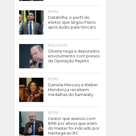
NOTAS
Datafolha: o perfil do
eleitor que largou Flávio
após áudio para Vorcaro
EXCLUSIVAS
Silveira nega a deputados
envolvimento com presos
da Operação Rejeito
NOTAS
Daniela Mercury e Kleber
Mendonça recebem
medalhas do Itamaraty
NOTAS
Gestor que assinou com
BRB por ativos que eram
do Master foi indicado por
Mantega ao BC