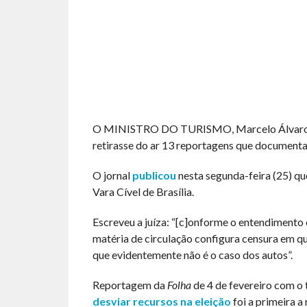
O MINISTRO DO TURISMO, Marcelo Álvaro Ant
retirasse do ar 13 reportagens que document
O jornal
publicou
nesta segunda-feira (25) que
Vara Cível de Brasília.
Escreveu a juíza: “[c]onforme o entendimento
matéria de circulação configura censura em qu
que evidentemente não é o caso dos autos”.
Reportagem da
Folha
de 4 de fevereiro com o 
desviar recursos na eleição
foi a primeira a