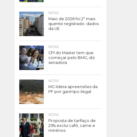
NOTAS
Maio de 2026 foi 2º mais
quente registrado: dados
da UE
NOTAS
CPI do Master tem que
começar pelo BMG, diz
senadora
NOTAS
MG lidera apreensões da
PF por garimpo ilegal
NOTAS
Proposta de tarifaço de
25% exclui café, carne e
minérios