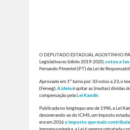
O DEPUTADO ESTADUAL AGOSTINHO PATRUS 
Legislativa no biênio 2019-2020,
votou a fav
Fernando Pimentel (PT) da Lei de Responsabili
Aprovado em 1º turno por 33 votos a 23, o te
(Femeg).
A ideia
é quitar as (muitas) dívidas 
compensação pela
Lei Kandir
.
Publicada no longínquo ano de 1996, a Lei Kan
desonerando-as do ICMS, um imposto estadual 
era em 2016
o imposto que mais contribuía
imprensa mineira, a Lei é sempre retratada c