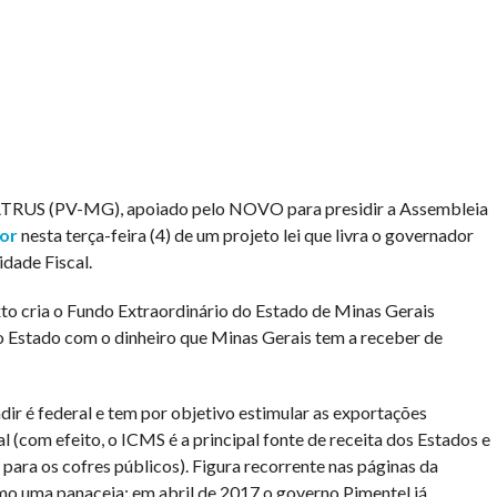
(PV-MG), apoiado pelo NOVO para presidir a Assembleia
or
nesta terça-feira (4) de um projeto lei que livra o governador
dade Fiscal.
xto cria o Fundo Extraordinário do Estado de Minas Gerais
do Estado com o dinheiro que Minas Gerais tem a receber de
dir é federal e tem por objetivo estimular as exportações
(com efeito, o ICMS é a principal fonte de receita dos Estados e
para os cofres públicos). Figura recorrente nas páginas da
omo uma panaceia: em abril de 2017 o governo Pimentel já