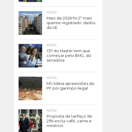
NOTAS
Maio de 2026 foi 2º mais
quente registrado: dados
da UE
NOTAS
CPI do Master tem que
começar pelo BMG, diz
senadora
NOTAS
MG lidera apreensões da
PF por garimpo ilegal
NOTAS
Proposta de tarifaço de
25% exclui café, carne e
minérios