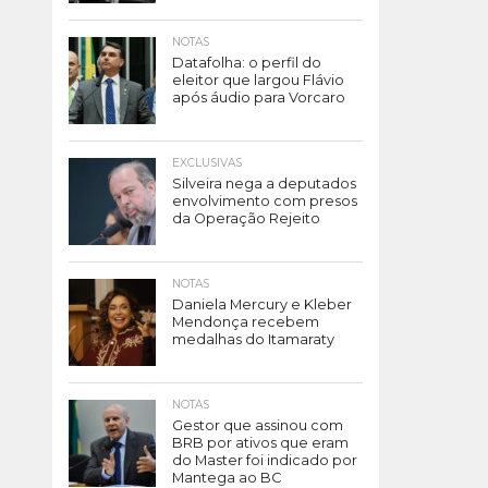
NOTAS
Datafolha: o perfil do
eleitor que largou Flávio
após áudio para Vorcaro
EXCLUSIVAS
Silveira nega a deputados
envolvimento com presos
da Operação Rejeito
NOTAS
Daniela Mercury e Kleber
Mendonça recebem
medalhas do Itamaraty
NOTAS
Gestor que assinou com
BRB por ativos que eram
do Master foi indicado por
Mantega ao BC