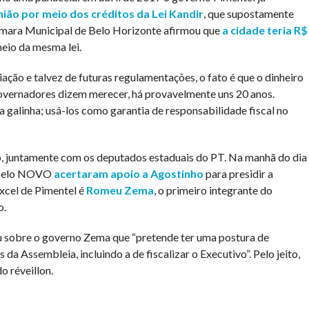
nião por meio dos créditos da Lei Kandir
, que supostamente
âmara Municipal de Belo Horizonte afirmou que
a cidade teria R$
eio da mesma lei.
ção e talvez de futuras regulamentações, o fato é que o dinheiro
governadores dizem merecer, há provavelmente uns 20 anos.
 galinha; usá-los como garantia de responsabilidade fiscal no
o, juntamente com os deputados estaduais do PT. Na manhã do dia
s pelo NOVO
acertaram apoio a Agostinho
para presidir a
xcel de Pimentel é
Romeu Zema
, o primeiro integrante do
o.
u sobre o governo Zema que “pretende ter uma postura de
a Assembleia, incluindo a de fiscalizar o Executivo”. Pelo jeito,
o réveillon.