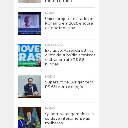
mostra estudo
NOTAS
Único projeto relatado por
Romário em 2026 é sobre
a Copa feminina
EXCLUSIVAS
Exclusivo: Fazenda estima
custo de subsídio a taxistas
e Uber em até R$ 6,8
bilhões
NOTAS
Superávit de Durigan tem
R$ 65 bi em exceções
NOTAS
Quaest: vantagem de Lula
se deve inteiramente às
mulheres