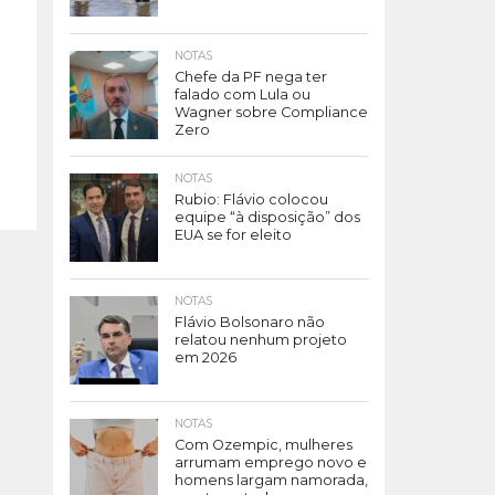
NOTAS
Chefe da PF nega ter
falado com Lula ou
Wagner sobre Compliance
Zero
NOTAS
Rubio: Flávio colocou
equipe “à disposição” dos
EUA se for eleito
NOTAS
Flávio Bolsonaro não
relatou nenhum projeto
em 2026
NOTAS
Com Ozempic, mulheres
arrumam emprego novo e
homens largam namorada,