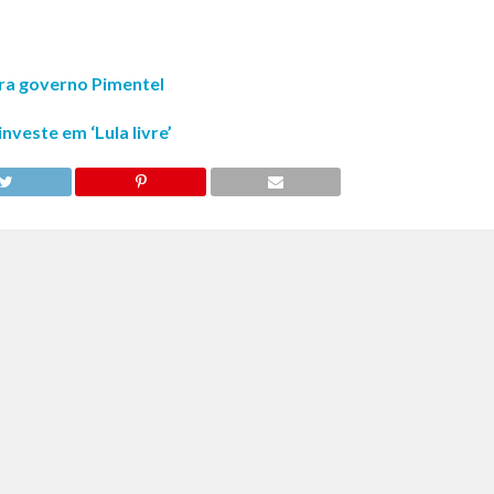
ra governo Pimentel
nveste em ‘Lula livre’