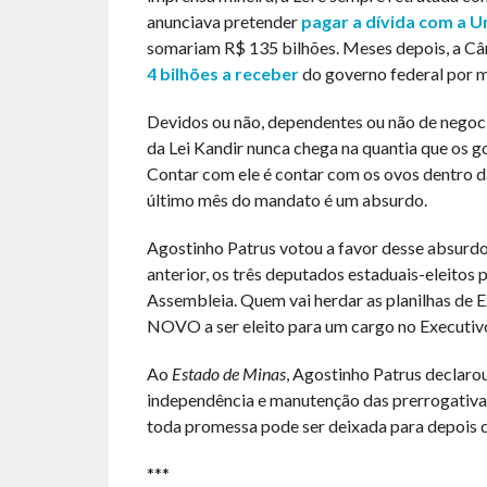
anunciava pretender
pagar a dívida com a U
somariam R$ 135 bilhões. Meses depois, a C
4 bilhões a receber
do governo federal por m
Devidos ou não, dependentes ou não de negocia
da Lei Kandir nunca chega na quantia que os 
Contar com ele é contar com os ovos dentro da
último mês do mandato é um absurdo.
Agostinho Patrus votou a favor desse absurd
anterior, os três deputados estaduais-eleito
Assembleia. Quem vai herdar as planilhas de E
NOVO a ser eleito para um cargo no Executiv
Ao
Estado de Minas
, Agostinho Patrus declaro
independência e manutenção das prerrogativas d
toda promessa pode ser deixada para depois d
***