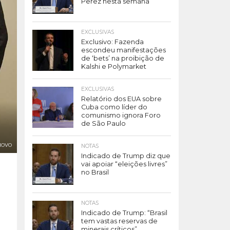
Perez nesta semana
EXCLUSIVAS
Exclusivo: Fazenda
escondeu manifestações
de ‘bets’ na proibição de
Kalshi e Polymarket
EXCLUSIVAS
Relatório dos EUA sobre
Cuba como líder do
comunismo ignora Foro
de São Paulo
NOVO
NOTAS
Indicado de Trump diz que
vai apoiar “eleições livres”
no Brasil
NOTAS
Indicado de Trump: “Brasil
tem vastas reservas de
minerais críticos”