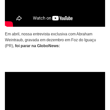
Em abril, nossa entrevista exclusiva com Abraham
Weintraub, gravada em dezembro em Foz do Iguaçu
(PR),
foi parar na GloboNews: