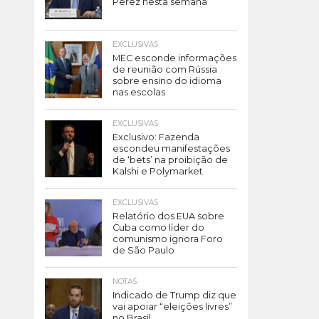
Perez nesta semana
EXCLUSIVAS
MEC esconde informações
de reunião com Rússia
sobre ensino do idioma
nas escolas
EXCLUSIVAS
Exclusivo: Fazenda
escondeu manifestações
de ‘bets’ na proibição de
Kalshi e Polymarket
EXCLUSIVAS
Relatório dos EUA sobre
Cuba como líder do
comunismo ignora Foro
de São Paulo
NOTAS
Indicado de Trump diz que
vai apoiar “eleições livres”
no Brasil