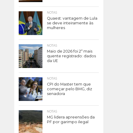
NOTAS
Quaest: vantagem de Lula
se deve inteiramente às
mulheres
NOTAS
Maio de 2026 foi 2º mais
quente registrado: dados
da UE
NOTAS
CPI do Master tem que
começar pelo BMG, diz
senadora
NOTAS
MG lidera apreensões da
PF por garimpo ilegal