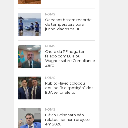
NOTAS
Oceanos batem recorde
de temperatura para
junho: dados da UE
NOTAS
Chefe da PF nega ter
falado com Lula ou
Wagner sobre Compliance
Zero
NOTAS
Rubio: Flávio colocou
equipe “à disposição” dos
EUA se for eleito
NOTAS
Flávio Bolsonaro não
relatou nenhum projeto
em 2026