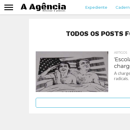
Expediente
Cadern
TODOS OS POSTS 
ARTIGOS
‘Esco
charg
A charge
radicais.