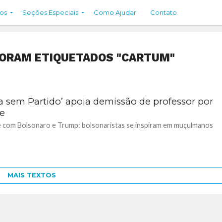
os
Seções Especiais
Como Ajudar
Contato
FORAM ETIQUETADOS "CARTUM"
la sem Partido’ apoia demissão de professor por
e
 com Bolsonaro e Trump: bolsonaristas se inspiram em muçulmanos
MAIS TEXTOS