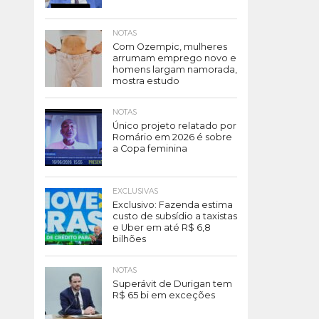
NOTAS
Com Ozempic, mulheres
arrumam emprego novo e
homens largam namorada,
mostra estudo
NOTAS
Único projeto relatado por
Romário em 2026 é sobre
a Copa feminina
EXCLUSIVAS
Exclusivo: Fazenda estima
custo de subsídio a taxistas
e Uber em até R$ 6,8
bilhões
NOTAS
Superávit de Durigan tem
R$ 65 bi em exceções