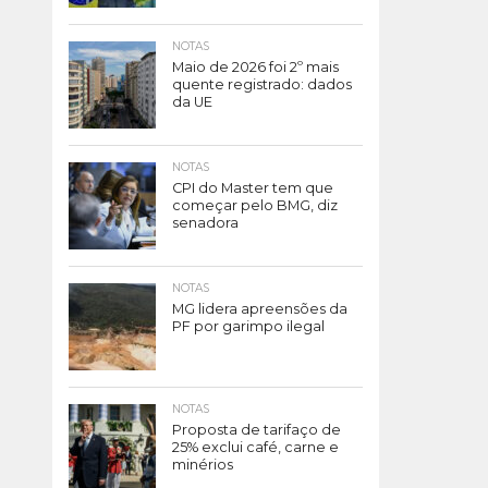
NOTAS
Maio de 2026 foi 2º mais
quente registrado: dados
da UE
NOTAS
CPI do Master tem que
começar pelo BMG, diz
senadora
NOTAS
MG lidera apreensões da
PF por garimpo ilegal
NOTAS
Proposta de tarifaço de
25% exclui café, carne e
minérios