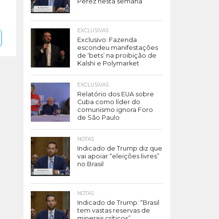
Perez nesta semana
EXCLUSIVAS
Exclusivo: Fazenda
escondeu manifestações
de ‘bets’ na proibição de
Kalshi e Polymarket
EXCLUSIVAS
Relatório dos EUA sobre
Cuba como líder do
comunismo ignora Foro
de São Paulo
NOTAS
Indicado de Trump diz que
vai apoiar “eleições livres”
no Brasil
NOTAS
Indicado de Trump: “Brasil
tem vastas reservas de
minerais críticos”