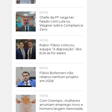
NOTAS
Chefe da PF nega ter
falado com Lula ou
Wagner sobre Compliance
Zero
NOTAS
Rubio: Flávio colocou
equipe “à disposição” dos
EUA se for eleito
NOTAS
Flávio Bolsonaro não
relatou nenhum projeto
em 2026
NOTAS
Com Ozempic, mulheres
arrumam emprego novo e
homens largam namorada,