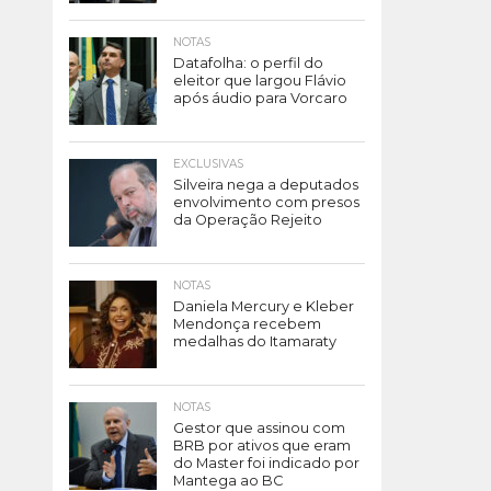
NOTAS
Datafolha: o perfil do
eleitor que largou Flávio
após áudio para Vorcaro
EXCLUSIVAS
Silveira nega a deputados
envolvimento com presos
da Operação Rejeito
NOTAS
Daniela Mercury e Kleber
Mendonça recebem
medalhas do Itamaraty
NOTAS
Gestor que assinou com
BRB por ativos que eram
do Master foi indicado por
Mantega ao BC