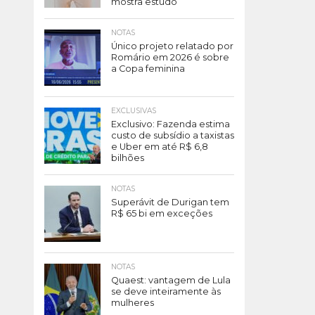
mostra estudo
NOTAS
Único projeto relatado por
Romário em 2026 é sobre
a Copa feminina
EXCLUSIVAS
Exclusivo: Fazenda estima
custo de subsídio a taxistas
e Uber em até R$ 6,8
bilhões
NOTAS
Superávit de Durigan tem
R$ 65 bi em exceções
NOTAS
Quaest: vantagem de Lula
se deve inteiramente às
mulheres