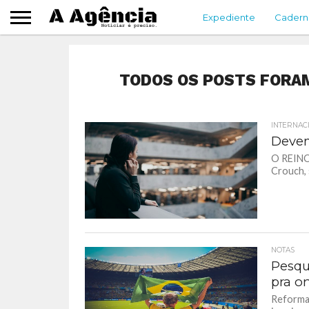
Expediente
Cadern
TODOS OS POSTS FORA
INTERNAC
Devem
O REINO
Crouch, 
NOTAS
Pesqu
pra o
Reforma 