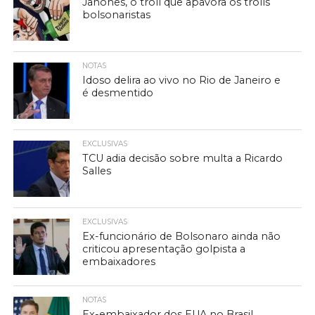
Janones, o troll que apavora os trolls
bolsonaristas
NOTAS
Idoso delira ao vivo no Rio de Janeiro e
é desmentido
EXCLUSIVAS
TCU adia decisão sobre multa a Ricardo
Salles
EXCLUSIVAS
Ex-funcionário de Bolsonaro ainda não
criticou apresentação golpista a
embaixadores
NOTAS
Ex-embaixador dos EUA no Brasil