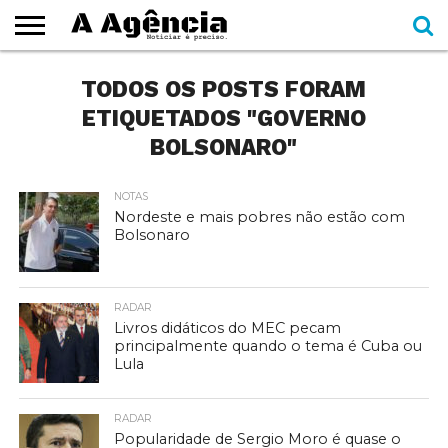
EXPEDIENTE
TODOS OS POSTS FORAM
CADERNOS
SEÇÕES
COMO
CONTATO
ESPECIAIS
AJUDAR
ETIQUETADOS "GOVERNO
BOLSONARO"
NOTAS
Nordeste e mais pobres não estão com
Bolsonaro
RADAR
Livros didáticos do MEC pecam
principalmente quando o tema é Cuba ou
Lula
RADAR
Popularidade de Sergio Moro é quase o