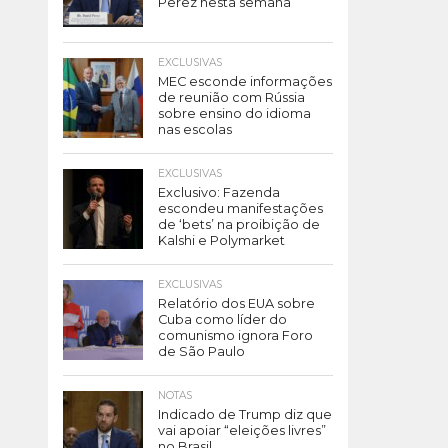
Perez nesta semana
EXCLUSIVAS
MEC esconde informações
de reunião com Rússia
sobre ensino do idioma
nas escolas
EXCLUSIVAS
Exclusivo: Fazenda
escondeu manifestações
de ‘bets’ na proibição de
Kalshi e Polymarket
EXCLUSIVAS
Relatório dos EUA sobre
Cuba como líder do
comunismo ignora Foro
de São Paulo
NOTAS
Indicado de Trump diz que
vai apoiar “eleições livres”
no Brasil