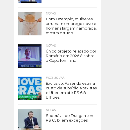
NOTAS
Com Ozempic, mulheres
arrumam emprego novo e
homens largam namorada,
mostra estudo
NOTAS
Único projeto relatado por
Romário em 2026 é sobre
a Copa feminina
EXCLUSIVAS
Exclusivo: Fazenda estima
custo de subsídio a taxistas
e Uber em até R$ 6,8
bilhões
NOTAS
Superávit de Durigan tem
R$ 65 bi em exceções