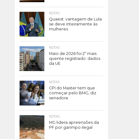
NOTAS
Quaest: vantagem de Lula
se deve inteiramente às
mulheres
NOTAS
Maio de 2026 foi 2º mais
quente registrado: dados
da UE
NOTAS
CPI do Master tem que
começar pelo BMG, diz
senadora
NOTAS
MG lidera apreensões da
PF por garimpo ilegal