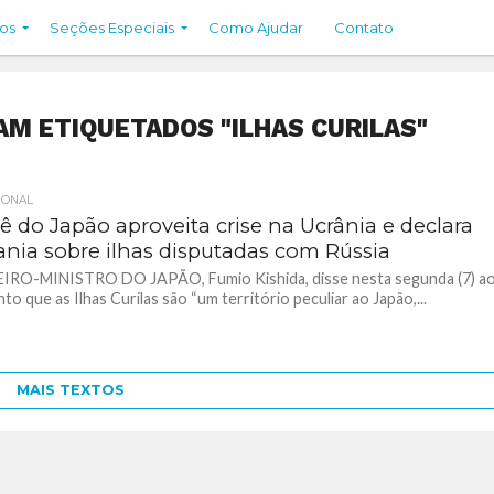
os
Seções Especiais
Como Ajudar
Contato
M ETIQUETADOS "ILHAS CURILAS"
IONAL
ê do Japão aproveita crise na Ucrânia e declara
ania sobre ilhas disputadas com Rússia
IRO-MINISTRO DO JAPÃO, Fumio Kishida, disse nesta segunda (7) a
to que as Ilhas Curilas são “um território peculiar ao Japão,...
MAIS TEXTOS