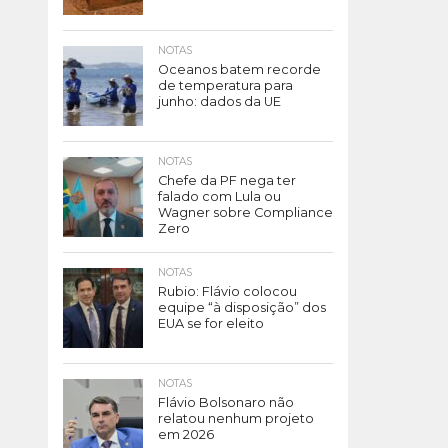
NOTAS
Oceanos batem recorde
de temperatura para
junho: dados da UE
NOTAS
Chefe da PF nega ter
falado com Lula ou
Wagner sobre Compliance
Zero
NOTAS
Rubio: Flávio colocou
equipe “à disposição” dos
EUA se for eleito
NOTAS
Flávio Bolsonaro não
relatou nenhum projeto
em 2026