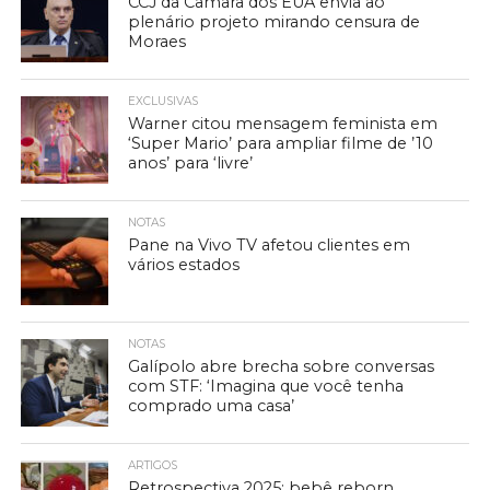
CCJ da Câmara dos EUA envia ao
plenário projeto mirando censura de
Moraes
EXCLUSIVAS
Warner citou mensagem feminista em
‘Super Mario’ para ampliar filme de ’10
anos’ para ‘livre’
NOTAS
Pane na Vivo TV afetou clientes em
vários estados
NOTAS
Galípolo abre brecha sobre conversas
com STF: ‘Imagina que você tenha
comprado uma casa’
ARTIGOS
Retrospectiva 2025: bebê reborn,