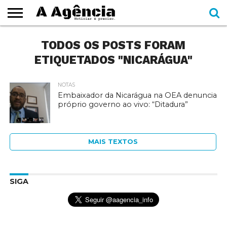
EXPEDIENTE
TODOS OS POSTS FORAM
CADERNOS
SEÇÕES
COMO
CONTATO
ESPECIAIS
AJUDAR
ETIQUETADOS "NICARÁGUA"
NOTAS
Embaixador da Nicarágua na OEA denuncia
próprio governo ao vivo: “Ditadura”
MAIS TEXTOS
SIGA