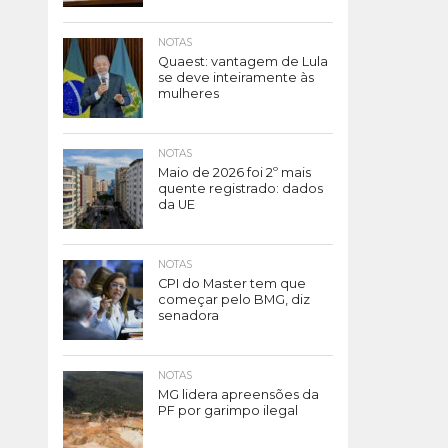
NOTAS
Quaest: vantagem de Lula
se deve inteiramente às
mulheres
NOTAS
Maio de 2026 foi 2º mais
quente registrado: dados
da UE
NOTAS
CPI do Master tem que
começar pelo BMG, diz
senadora
NOTAS
MG lidera apreensões da
PF por garimpo ilegal