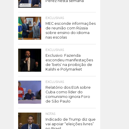
Perez nesta semana
EXCLUSIVAS
MEC esconde informações
de reunião com Rússia
sobre ensino do idioma
nas escolas
EXCLUSIVAS
Exclusivo: Fazenda
escondeu manifestações
de ‘bets’ na proibição de
Kalshi e Polymarket
EXCLUSIVAS
Relatório dos EUA sobre
Cuba como líder do
comunismo ignora Foro
de São Paulo
NOTAS
Indicado de Trump diz que
vai apoiar “eleições livres”
no Brasil