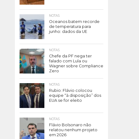
NOTAS
Oceanos batem recorde
de temperatura para
junho: dados da UE
NOTAS
Chefe da PF nega ter
falado com Lula ou
Wagner sobre Compliance
Zero
NOTAS
Rubio: Flávio colocou
equipe “à disposição” dos
EUA se for eleito
NOTAS
Flávio Bolsonaro não
relatou nenhum projeto
em 2026