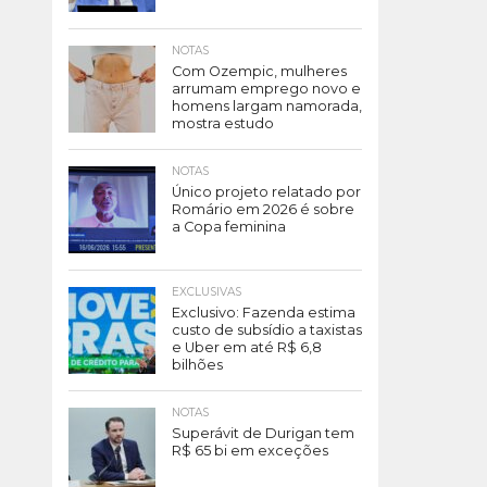
NOTAS
Com Ozempic, mulheres
arrumam emprego novo e
homens largam namorada,
mostra estudo
NOTAS
Único projeto relatado por
Romário em 2026 é sobre
a Copa feminina
EXCLUSIVAS
Exclusivo: Fazenda estima
custo de subsídio a taxistas
e Uber em até R$ 6,8
bilhões
NOTAS
Superávit de Durigan tem
R$ 65 bi em exceções