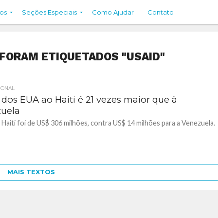
os
Seções Especiais
Como Ajudar
Contato
FORAM ETIQUETADOS "USAID"
IONAL
 dos EUA ao Haiti é 21 vezes maior que à
uela
 Haiti foi de US$ 306 milhões, contra US$ 14 milhões para a Venezuela.
MAIS TEXTOS