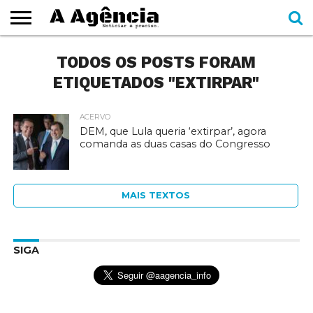
EXPEDIENTE
TODOS OS POSTS FORAM
CADERNOS
SEÇÕES
COMO
CONTATO
ESPECIAIS
AJUDAR
ETIQUETADOS "EXTIRPAR"
ACERVO
DEM, que Lula queria ‘extirpar’, agora
comanda as duas casas do Congresso
MAIS TEXTOS
SIGA