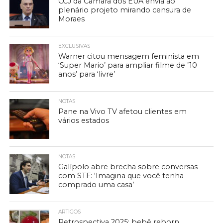
CCJ da Câmara dos EUA envia ao
plenário projeto mirando censura de
Moraes
EXCLUSIVAS
Warner citou mensagem feminista em
‘Super Mario’ para ampliar filme de ’10
anos’ para ‘livre’
NOTAS
Pane na Vivo TV afetou clientes em
vários estados
NOTAS
Galípolo abre brecha sobre conversas
com STF: ‘Imagina que você tenha
comprado uma casa’
ARTIGOS
Retrospectiva 2025: bebê reborn,