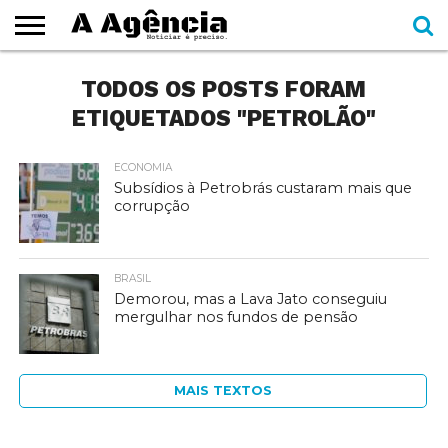
EXPEDIENTE
TODOS OS POSTS FORAM
CADERNOS
SEÇÕES
COMO
CONTATO
ESPECIAIS
AJUDAR
ETIQUETADOS "PETROLÃO"
ECONOMIA
Subsídios à Petrobrás custaram mais que
corrupção
BRASIL
Demorou, mas a Lava Jato conseguiu
mergulhar nos fundos de pensão
MAIS TEXTOS