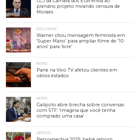
CCJ da Câmara dos EUA envia ao
plenário projeto mirando censura de
Moraes
EXCLUSIVAS
Warner citou mensagem feminista em
‘Super Mario’ para ampliar filme de ’10
anos’ para ‘livre’
NOTAS
Pane na Vivo TV afetou clientes em
vários estados
NOTAS
Galípolo abre brecha sobre conversas
com STF: ‘Imagina que você tenha
comprado uma casa’
ARTIGOS
Retrospectiva 2025: bebê reborn,