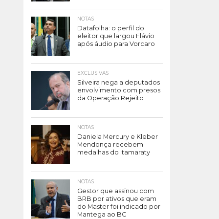
NOTAS
Datafolha: o perfil do
eleitor que largou Flávio
após áudio para Vorcaro
EXCLUSIVAS
Silveira nega a deputados
envolvimento com presos
da Operação Rejeito
NOTAS
Daniela Mercury e Kleber
Mendonça recebem
medalhas do Itamaraty
NOTAS
Gestor que assinou com
BRB por ativos que eram
do Master foi indicado por
Mantega ao BC