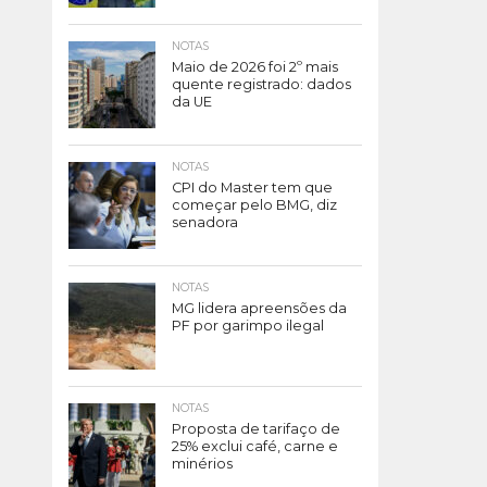
NOTAS
Maio de 2026 foi 2º mais
quente registrado: dados
da UE
NOTAS
CPI do Master tem que
começar pelo BMG, diz
senadora
NOTAS
MG lidera apreensões da
PF por garimpo ilegal
NOTAS
Proposta de tarifaço de
25% exclui café, carne e
minérios