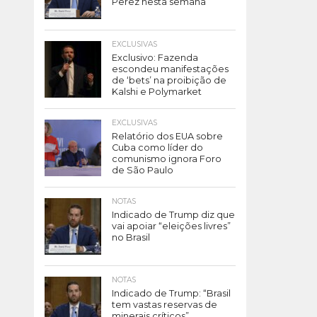
Perez nesta semana
EXCLUSIVAS
Exclusivo: Fazenda
escondeu manifestações
de ‘bets’ na proibição de
Kalshi e Polymarket
EXCLUSIVAS
Relatório dos EUA sobre
Cuba como líder do
comunismo ignora Foro
de São Paulo
NOTAS
Indicado de Trump diz que
vai apoiar “eleições livres”
no Brasil
NOTAS
Indicado de Trump: “Brasil
tem vastas reservas de
minerais críticos”