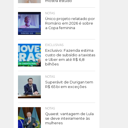
mostra estudo
NOTAS
Único projeto relatado por
Romário em 2026 é sobre
a Copa feminina
EXCLUSIVAS
Exclusivo: Fazenda estima
custo de subsídio a taxistas
e Uber em até R$ 6,8
bilhões
NOTAS
Superávit de Durigan tem
R$ 65 bi em exceções
NOTAS
Quaest: vantagem de Lula
se deve inteiramente às
mulheres