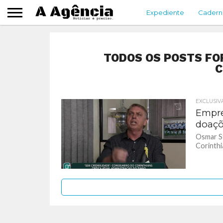
Expediente
Cadern
TODOS OS POSTS FO
C
EXCLUSIV
Empre
doaçõe
Osmar St
Corinthi