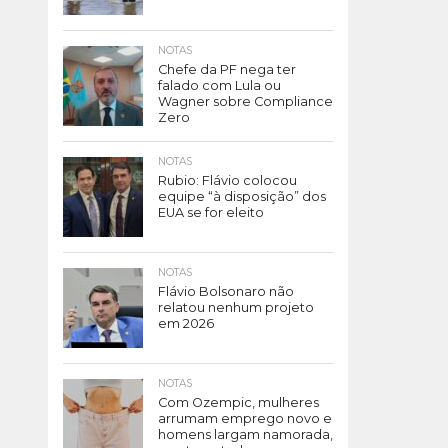
NOTAS
Chefe da PF nega ter
falado com Lula ou
Wagner sobre Compliance
Zero
NOTAS
Rubio: Flávio colocou
equipe “à disposição” dos
EUA se for eleito
NOTAS
Flávio Bolsonaro não
relatou nenhum projeto
em 2026
NOTAS
Com Ozempic, mulheres
arrumam emprego novo e
homens largam namorada,