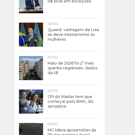
R$ 65 bi em exceções
NOTAS
Quaest: vantagem de Lula
se deve inteiramente às
mulheres
NOTAS
Maio de 2026 foi 2º mais
quente registrado: dados
da UE
NOTAS
CPI do Master tem que
começar pelo BMG, diz
senadora
NOTAS
MG lidera apreensões da
PF por garimpo ilegal