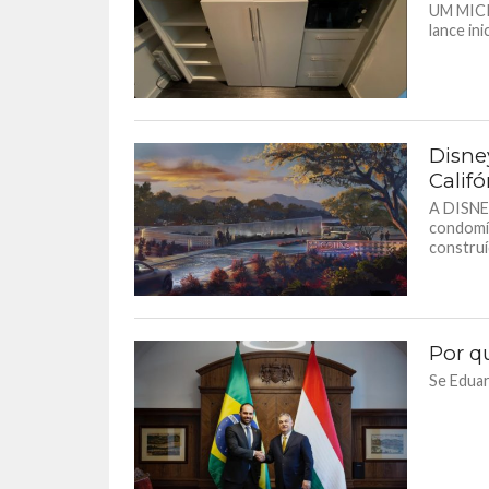
UM MICR
lance ini
Disne
Califó
A DISNE
condomín
construí
Por q
Se Eduar