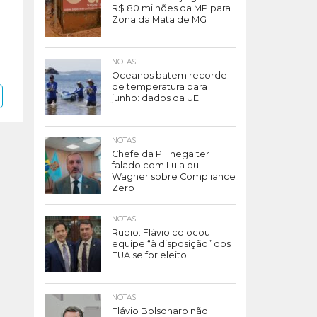
R$ 80 milhões da MP para
Zona da Mata de MG
NOTAS
Oceanos batem recorde
de temperatura para
junho: dados da UE
NOTAS
Chefe da PF nega ter
falado com Lula ou
Wagner sobre Compliance
Zero
NOTAS
Rubio: Flávio colocou
equipe “à disposição” dos
EUA se for eleito
NOTAS
Flávio Bolsonaro não