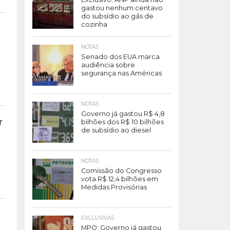
gastou nenhum centavo
do subsídio ao gás de
cozinha
NOTAS
Senado dos EUA marca
audiência sobre
segurança nas Américas
NOTAS
Governo já gastou R$ 4,8
r
bilhões dos R$ 10 bilhões
de subsídio ao diesel
NOTAS
Comissão do Congresso
vota R$ 12,4 bilhões em
Medidas Provisórias
EXCLUSIVAS
MPO: Governo já gastou