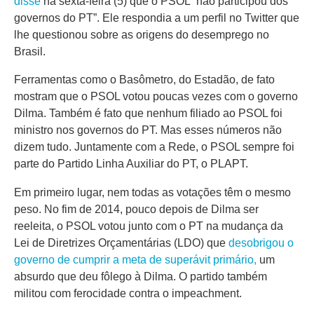
disse
na sexta-feira (5) que o PSOL “não participou dos
governos do PT”. Ele respondia a um perfil no Twitter que
lhe questionou sobre as origens do desemprego no
Brasil.
Ferramentas como o Basômetro, do Estadão, de fato
mostram que o PSOL votou poucas vezes com o governo
Dilma. Também é fato que nenhum filiado ao PSOL foi
ministro nos governos do PT. Mas esses números não
dizem tudo. Juntamente com a Rede, o PSOL sempre foi
parte do Partido Linha Auxiliar do PT, o PLAPT.
Em primeiro lugar, nem todas as votações têm o mesmo
peso. No fim de 2014, pouco depois de Dilma ser
reeleita, o PSOL votou junto com o PT na mudança da
Lei de Diretrizes Orçamentárias (LDO) que
desobrigou o
governo de cumprir a meta de superávit primário,
um
absurdo que deu fôlego à Dilma. O partido também
militou com ferocidade contra o impeachment.