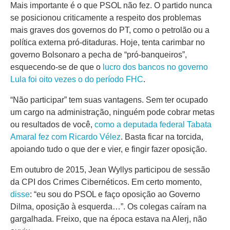
Mais importante é o que PSOL não fez. O partido nunca
se posicionou criticamente a respeito dos problemas
mais graves dos governos do PT, como o petrolão ou a
política externa pró-ditaduras. Hoje, tenta carimbar no
governo Bolsonaro a pecha de “pró-banqueiros”,
esquecendo-se de que o
lucro dos bancos no governo
Lula foi oito vezes o do período FHC
.
“Não participar” tem suas vantagens. Sem ter ocupado
um cargo na administração, ninguém pode cobrar metas
ou resultados de você,
como a deputada federal Tabata
Amaral fez com Ricardo Vélez
. Basta ficar na torcida,
apoiando tudo o que der e vier, e fingir fazer oposição.
Em outubro de 2015, Jean Wyllys participou de sessão
da CPI dos Crimes Cibernéticos. Em certo momento,
disse
: “eu sou do PSOL e faço oposição ao Governo
Dilma, oposição à esquerda…”. Os colegas caíram na
gargalhada. Freixo, que na época estava na Alerj, não