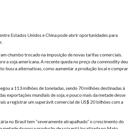
re Estados Unidos e China pode abrir oportunidades para
r.
am chumbo trocado na imposição de novas tarifas comerciais.
obre a soja americana. A recente queda no preço da commodity deu
nto busca alternativas, como aumentar a produção local e comprar
hegou a 113 milhões de toneladas, sendo 70 milhões destinadas à
as exportações mundiais de soja, e pouco mais da metade desse
País a registrar um superávit comercial de US$ 20 bilhões com a
recária no Brasil tem “severamente atrapalhado” o crescimento do
da metade da nossa produção de soja está localizada no Mato