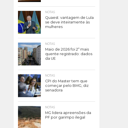
NOTAS
Quaest: vantagem de Lula
se deve inteiramente às
mulheres
NOTAS
Maio de 2026 foi 2º mais
quente registrado: dados
da UE
NOTAS
CPI do Master tem que
começar pelo BMG, diz
senadora
NOTAS
MG lidera apreensões da
PF por garimpo ilegal