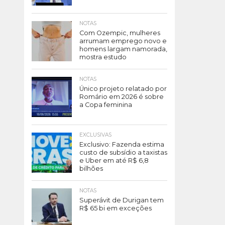
NOTAS
Com Ozempic, mulheres
arrumam emprego novo e
homens largam namorada,
mostra estudo
NOTAS
Único projeto relatado por
Romário em 2026 é sobre
a Copa feminina
EXCLUSIVAS
Exclusivo: Fazenda estima
custo de subsídio a taxistas
e Uber em até R$ 6,8
bilhões
NOTAS
Superávit de Durigan tem
R$ 65 bi em exceções