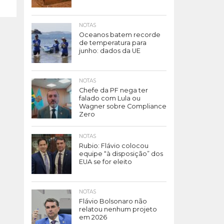
NOTAS
Oceanos batem recorde
de temperatura para
junho: dados da UE
NOTAS
Chefe da PF nega ter
falado com Lula ou
Wagner sobre Compliance
Zero
NOTAS
Rubio: Flávio colocou
equipe “à disposição” dos
EUA se for eleito
NOTAS
Flávio Bolsonaro não
relatou nenhum projeto
em 2026