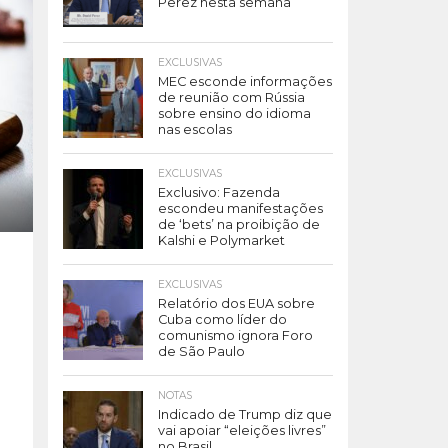
Perez nesta semana
EXCLUSIVAS
MEC esconde informações
de reunião com Rússia
sobre ensino do idioma
nas escolas
EXCLUSIVAS
Exclusivo: Fazenda
escondeu manifestações
de ‘bets’ na proibição de
Kalshi e Polymarket
EXCLUSIVAS
Relatório dos EUA sobre
Cuba como líder do
comunismo ignora Foro
de São Paulo
NOTAS
Indicado de Trump diz que
vai apoiar “eleições livres”
no Brasil