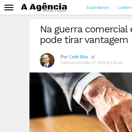
Expediente
Cadern
Na guerra comercial 
pode tirar vantagem
Por
Cedê Silva
Publicado em
julho 27, 2018 at 6:30 am