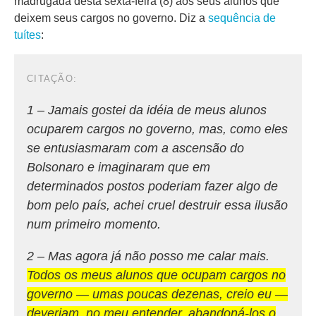
madrugada desta sexta-feira (8) aos seus alunos que
deixem seus cargos no governo. Diz a
sequência de
tuítes
:
1 – Jamais gostei da idéia de meus alunos
ocuparem cargos no governo, mas, como eles
se entusiasmaram com a ascensão do
Bolsonaro e imaginaram que em
determinados postos poderiam fazer algo de
bom pelo país, achei cruel destruir essa ilusão
num primeiro momento.
2 – Mas agora já não posso me calar mais.
Todos os meus alunos que ocupam cargos no
governo — umas poucas dezenas, creio eu —
deveriam, no meu entender, abandoná-los o