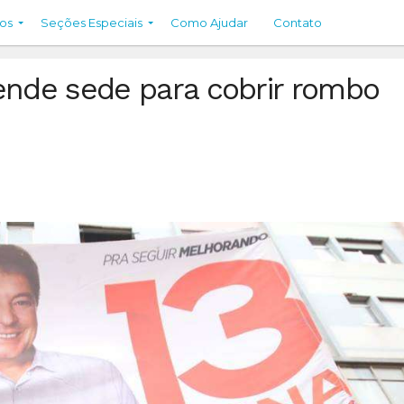
os
Seções Especiais
Como Ajudar
Contato
ende sede para cobrir rombo