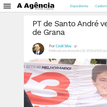
Expediente
Cadern
PT de Santo André v
de Grana
Por
Cedê Silva
Publicado em
dezembro 20, 2018 at 8:00 am