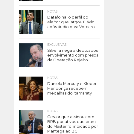
NOTAS
Datafolha: o perfil do
eleitor que largou Flávio
após áudio para Vorcaro
EXCLUSIVAS
Silveira nega a deputados
envolvimento com presos
da Operação Rejeito
NOTAS
Daniela Mercury e Kleber
Mendonça recebem
medalhas do Itamaraty
NOTAS
Gestor que assinou com
BRB por ativos que eram
do Master foi indicado por
Mantega ao BC