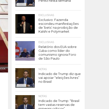
Perez nesta semana
EXCLUSIVAS
Exclusivo: Fazenda
escondeu manifestações
de ‘bets’ na proibição de
Kalshi e Polymarket
EXCLUSIVAS
Relatório dos EUA sobre
Cuba como líder do
comunismo ignora Foro
de São Paulo
BOOK
NOTAS
Indicado de Trump diz que
vai apoiar “eleições livres”
no Brasil
NOTAS
Indicado de Trump: “Brasil
tem vastas reservas de
minerais críticos”