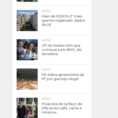
NOTAS
Maio de 2026 foi 2º mais
quente registrado: dados
da UE
NOTAS
CPI do Master tem que
começar pelo BMG, diz
senadora
NOTAS
MG lidera apreensões da
PF por garimpo ilegal
NOTAS
Proposta de tarifaço de
25% exclui café, carne e
minérios