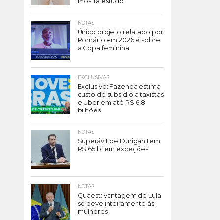
mostra estudo
NOTAS
Único projeto relatado por
Romário em 2026 é sobre
a Copa feminina
EXCLUSIVAS
Exclusivo: Fazenda estima
custo de subsídio a taxistas
e Uber em até R$ 6,8
bilhões
NOTAS
Superávit de Durigan tem
R$ 65 bi em exceções
NOTAS
Quaest: vantagem de Lula
se deve inteiramente às
mulheres