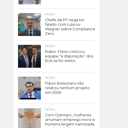
NOTAS
Chefe da PF nega ter
falado com Lula ou
Wagner sobre Compliance
Zero
NOTAS
Rubio: Flávio colocou
equipe “à disposição” dos
EUA se for eleito
NOTAS
Flávio Bolsonaro não
relatou nenhum projeto
em 2026
NOTAS
Com Ozempic, mulheres
arrumam emprego novo e
homens largam namorada,