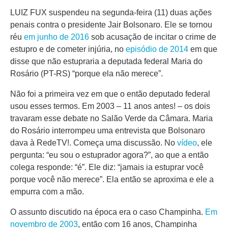
LUIZ FUX suspendeu na segunda-feira (11) duas ações
penais contra o presidente Jair Bolsonaro. Ele se tornou
réu
em junho de 2016
sob acusação de incitar o crime de
estupro e de cometer injúria, no
episódio de 2014
em que
disse que não estupraria a deputada federal Maria do
Rosário (PT-RS) “porque ela não merece”.
Não foi a primeira vez em que o então deputado federal
usou esses termos. Em 2003 – 11 anos antes! – os dois
travaram esse debate no Salão Verde da Câmara. Maria
do Rosário interrompeu uma entrevista que Bolsonaro
dava à RedeTV!. Começa uma discussão. No
vídeo
, ele
pergunta: “eu sou o estuprador agora?”, ao que a então
colega responde: “é”. Ele diz: “jamais ia estuprar você
porque você não merece”. Ela então se aproxima e ele a
empurra com a mão.
O assunto discutido na época era o caso Champinha.
Em
novembro de 2003
, então com 16 anos, Champinha